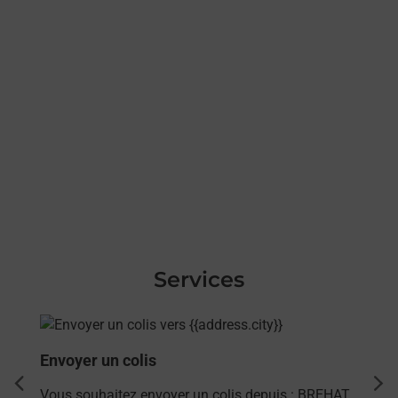
Services
En savoir plus
Envoyer un colis
dent
sui
Vous souhaitez envoyer un colis depuis : BREHAT