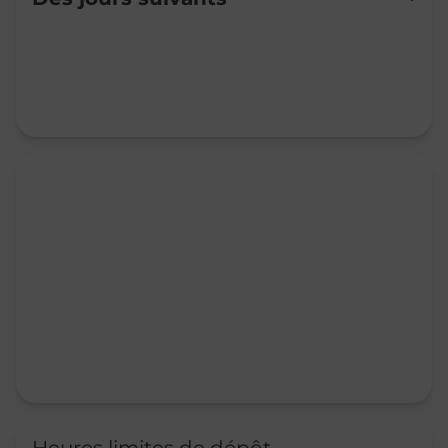
Mardi
09:45
-
12:00
Mercredi
09:45
-
12:00
Jeudi
09:45
-
12:00
Vendredi
09:45
-
12:00
Samedi
Fermé
Dimanche
Fermé