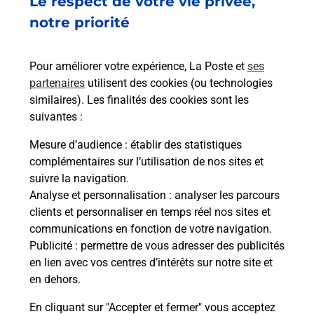
Le respect de votre vie privée,
Vous recherchez un smartphone pas cher proche
notre priorité
de chez vous ? Découvrez notre offre de
téléphones mobiles Samsung dans vos bureaux
Pour améliorer votre expérience, La Poste et
ses
de Poste à BREHAT (22870) !
partenaires
utilisent des cookies (ou technologies
similaires). Les finalités des cookies sont les
En savoir plus
suivantes :
En savoir plus
Mesure d’audience
: établir des statistiques
complémentaires sur l’utilisation de nos sites et
Souscrire à la téléassistance
suivre la navigation.
Analyse et personnalisation
: analyser les parcours
Besoin d’un système de téléassistance à l’intérieur
clients et personnaliser en temps réel nos sites et
et/ou à l’extérieur de votre domicile ? Découvrez
communications en fonction de votre navigation.
les offres téléalarme dans votre bureau de Poste à
Publicité
: permettre de vous adresser des publicités
BREHAT.
en lien avec vos centres d’intérêts sur notre site et
en dehors.
En savoir plus
En cliquant sur "Accepter et fermer" vous acceptez