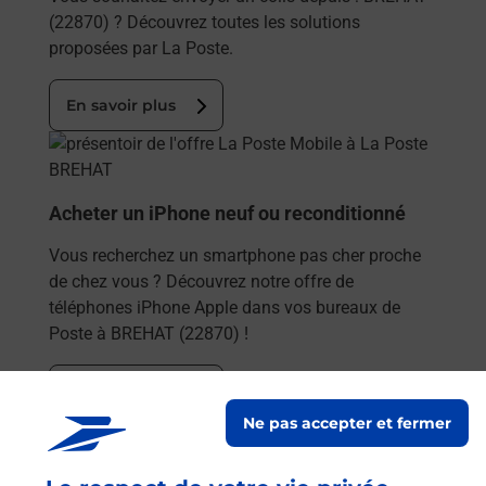
(22870) ? Découvrez toutes les solutions
proposées par La Poste.
En savoir plus
En savoir plus
Acheter un iPhone neuf ou reconditionné
Vous recherchez un smartphone pas cher proche
de chez vous ? Découvrez notre offre de
téléphones iPhone Apple dans vos bureaux de
Poste à BREHAT (22870) !
En savoir plus
Ne pas accepter et fermer
En savoir plus
Acheter un smartphone Samsung