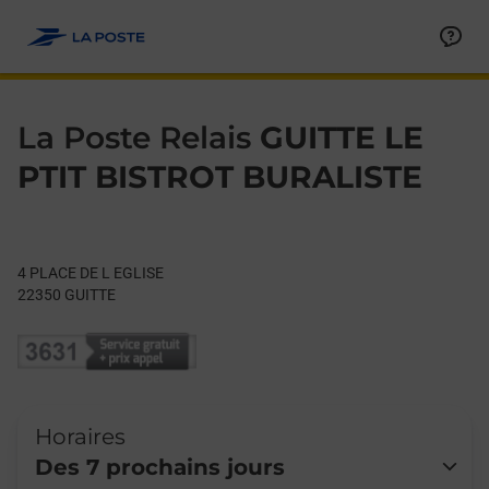
Le lien s'ouvre dans un nouvel onglet
Allez au contenu
Day of the Week
Get directions to La Poste Relais at 4 PLACE DE L EGLISE GUIT
Hours
La Poste Relais
GUITTE LE
PTIT BISTROT BURALISTE
4 PLACE DE L EGLISE
22350
GUITTE
Horaires
Des 7 prochains jours