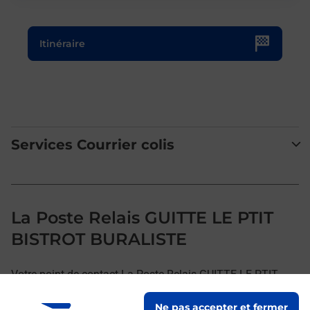
Le lien s'ouvre dans un nouvel onglet
Itinéraire
Services Courrier colis
La Poste Relais GUITTE LE PTIT
BISTROT BURALISTE
Votre point de contact La Poste Relais GUITTE LE PTIT
BISTROT BURALISTE vous accueille à GUITTE pour
Ne pas accepter et fermer
répondre à vos besoins d'affranchissement Courrier-Colis.