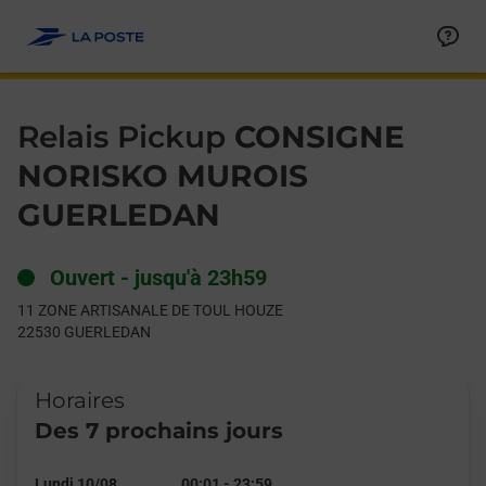
Le lien s'ouvre dans un nouvel onglet
Allez au contenu
Day of the Week
Get directions to Relais Pickup at 11 ZONE ARTISANALE DE
Hours
Relais Pickup
CONSIGNE
NORISKO MUROIS
GUERLEDAN
Ouvert
-
jusqu'à
23h59
11 ZONE ARTISANALE DE TOUL HOUZE
22530
GUERLEDAN
Horaires
Des 7 prochains jours
Lundi 10/08
00:01
-
23:59