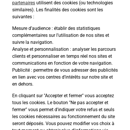
partenaires
utilisent des cookies (ou technologies
Malin !
similaires). Les finalités des cookies sont les
suivantes :
La Poste
Mesure d’audience
: établir des statistiques
en ligne
complémentaires sur l’utilisation de nos sites et
suivre la navigation.
Ouvert 24h/24
Analyse et personnalisation
: analyser les parcours
clients et personnaliser en temps réel nos sites et
En savoir plus
communications en fonction de votre navigation.
Publicité
: permettre de vous adresser des publicités
en lien avec vos centres d’intérêts sur notre site et
Recherchez un autre point de contact
en dehors.
En cliquant sur "Accepter et fermer" vous acceptez
tous les cookies. Le bouton "Ne pas accepter et
Localiser
Liste
Côtes d'Armor
GUERLEDAN
fermer" vous permet d'indiquer votre refus et seuls
CONSIGNE NORISKO MUROIS GUERLEDAN
les cookies nécessaires au fonctionnement du site
seront déposés. Vous pouvez modifier vos choix à