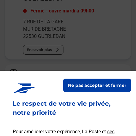
Fermé
-
ouvre mardi à
09h00
7 RUE DE LA GARE
MUR DE BRETAGNE
22530
GUERLEDAN
En savoir plus
Relais Pickup
HYPER U MULTIMEDIA
Ne pas accepter et fermer
Ouvert
-
jusqu'à
19h30
Le respect de votre vie privée,
RUE DE PONTIVY
56890
ST AVE
notre priorité
En savoir plus
Pour améliorer votre expérience, La Poste et
ses