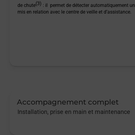
(3)
Marsannay La Cote - téléassistance
de chute
: il permet de détecter automatiquement un
mis en relation avec le centre de veille et d’assistance.
Meursault - téléassistance
Mirebeau Sur Beze - téléassistance
Montbard - téléassistance
Nolay - téléassistance
Nuits St Georges - téléassistance
Accompagnement complet
Pontailler Sur Saone - téléassistance
Installation, prise en main et maintenance
Pouilly En Auxois - téléassistance