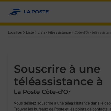
Allez au contenu
Afficher ou masquer la réponse
Afficher ou masquer la réponse
Afficher ou masquer la réponse
Localiser
Liste
Liste - téléassistance
Côte-d'Or - téléassista
Souscrire à une
téléassistance à
La Poste Côte-d'Or
Vous désirez souscrire à une téléassistance dans le dép
Trouver les bureaux de Poste et les points de contacts l