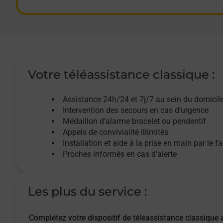
Chevigny St Sauveur - téléassistance
Dijon - téléassistance
Fleurey Sur Ouche - téléassistance
Votre téléassistance classique :
Fontaine Les Dijon - téléassistance
Assistance 24h/24 et 7j/7
au sein du domicil
Intervention des
secours
en cas d’urgence
Genlis - téléassistance
Médaillon d’alarme
bracelet ou pendentif
Appels de convivialité
illimités
Installation et aide à la prise en main par le f
Gevrey Chambertin - téléassistance
Proches informés en cas d'alerte
Is Sur Tille - téléassistance
Les plus du service :
Longvic - téléassistance
Complétez votre dispositif de téléassistance classique a