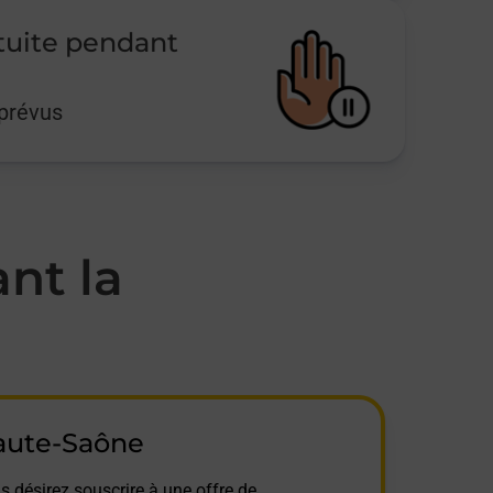
tuite pendant
mprévus
nt la
aute-Saône
s désirez souscrire à une offre de