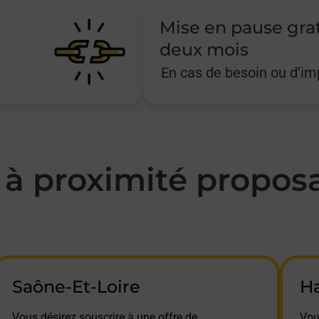
Mise en pause gra
deux mois
En cas de besoin ou d’i
à proximité proposa
Saône-Et-Loire
H
Vous désirez souscrire à une offre de
Vou