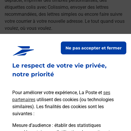
déplacer, imprimer des timbres personnalisés, des
étiquettes colis avec Colissimo, envoyer des lettres
recommandées, des lettres simples ou encore faire suivre
votre courrier à votre nouvelle adresse. Le tout quand vous
voulez, où vous voulez.
Découvrez toutes les offres et services en ligne de
Ne pas accepter et fermer
La Poste
Le respect de votre vie privée,
notre priorité
Pour améliorer votre expérience, La Poste et
ses
partenaires
utilisent des cookies (ou technologies
similaires). Les finalités des cookies sont les
suivantes :
Mesure d’audience
: établir des statistiques