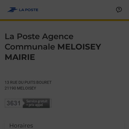
Le lien s'ouvre dans un nouvel onglet
Allez au contenu
Day of the Week
Get directions to La Poste Agence Communale at 13 RUE DU 
Hours
La Poste Agence
Communale
MELOISEY
MAIRIE
13 RUE DU PUITS BOURET
21190
MELOISEY
Horaires