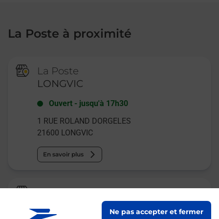
La Poste à proximité
La Poste
LONGVIC
Ouvert
-
jusqu'à
17h30
1 RUE ROLAND DORGELES
21600
LONGVIC
En savoir plus
Relais Pickup
OOGARDEN
Ne pas accepter et fermer