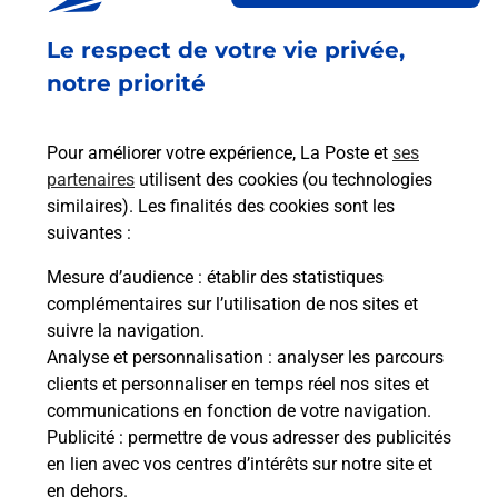
Ouvert
-
jusqu'à
19h00
Le respect de votre vie privée,
70 RUE DU FORTIN
21600
LONGVIC
notre priorité
En savoir plus
Pour améliorer votre expérience, La Poste et
ses
partenaires
utilisent des cookies (ou technologies
Malin !
similaires). Les finalités des cookies sont les
suivantes :
La Poste
Mesure d’audience
: établir des statistiques
en ligne
complémentaires sur l’utilisation de nos sites et
suivre la navigation.
Ouvert 24h/24
Analyse et personnalisation
: analyser les parcours
clients et personnaliser en temps réel nos sites et
En savoir plus
communications en fonction de votre navigation.
Publicité
: permettre de vous adresser des publicités
en lien avec vos centres d’intérêts sur notre site et
Recherchez un autre point de contact
en dehors.