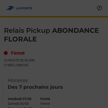
Le lien s'ouvre dans un nouvel onglet
Allez au contenu
Day of the Week
Get directions to Relais Pickup at 22 ROUTE DE DIJON LONGVIC
Hours
Relais Pickup
ABONDANCE
FLORALE
Fermé
22 ROUTE DE DIJON
21600
LONGVIC
Horaires
Des 7 prochains jours
Vendredi 07/08
Fermé
Samedi 08/08
Fermé