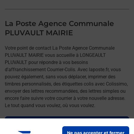
La Poste Agence Communale
PLUVAULT MAIRIE
Votre point de contact La Poste Agence Communale
PLUVAULT MAIRIE vous accueille à LONGEAULT
PLUVAULT pour répondre à vos besoins
d'affranchissement Courrier-Colis. Avec laposte.fr, vous
pouvez également, sans vous déplacer, imprimer des
timbres personnalisés, des étiquettes colis avec Colissimo,
envoyer des lettres recommandées, des lettres simples ou
encore faire suivre votre courrier à votre nouvelle adresse.
Le tout quand vous voulez, où vous voulez.
Découvrez toutes les offres et services en ligne de
La Poste
Ne pas accepter et fermer