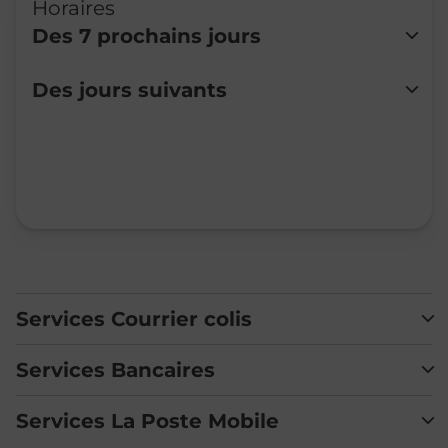
Horaires
Des 7 prochains jours
Lundi
Fermé
Des jours suivants
Mardi
09:00
-
12:00
Mercredi
Fermé
Jeudi
Fermé
Vendredi
09:00
-
12:00
Samedi
09:00
-
11:30
Dimanche
Fermé
Services Courrier colis
Services Bancaires
Services La Poste Mobile