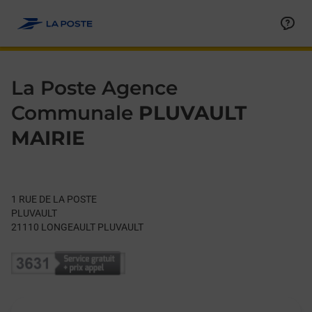
Le lien s'ouvre dans un nouvel onglet
Allez au contenu
Day of the Week
Get directions to La Poste Agence Communale at 1 RUE DE 
Hours
La Poste Agence
Communale
PLUVAULT
MAIRIE
1 RUE DE LA POSTE
PLUVAULT
21110
LONGEAULT PLUVAULT