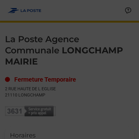
Le lien s'ouvre dans un nouvel onglet
Allez au contenu
Day of the Week
Get directions to La Poste Agence Communale at 2 RUE HAUT
Hours
La Poste Agence
Communale
LONGCHAMP
MAIRIE
Fermeture Temporaire
2 RUE HAUTE DE L EGLISE
21110
LONGCHAMP
Horaires