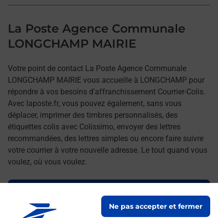
La Poste Agence Communale
LONGCHAMP MAIRIE
Votre point de contact La Poste Agence Communale
LONGCHAMP MAIRIE vous accueille à LONGCHAMP pour
répondre à vos besoins d'affranchissement Courrier-Colis.
Avec laposte.fr, vous pouvez également, sans vous
déplacer, imprimer des timbres personnalisés, des
étiquettes colis avec Colissimo, envoyer des lettres
recommandées, des lettres simples ou encore faire suivre
votre courrier à votre nouvelle adresse. Le tout quand vous
voulez, où vous voulez.
Découvrez toutes les offres et services en ligne de
La Poste
Ne pas accepter et fermer