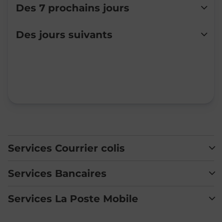
Des 7 prochains jours
Lundi
Fermé
Des jours suivants
Mardi
Fermé
Mercredi
Fermé
Jeudi
Fermé
Vendredi
Fermé
Samedi
Fermé
Dimanche
Fermé
Services Courrier colis
Services Bancaires
Services La Poste Mobile