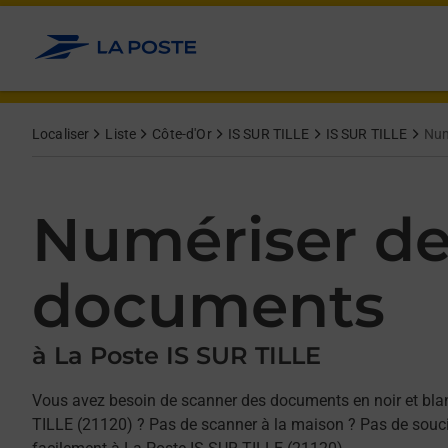
Allez au contenu
Afficher ou masquer la réponse
Afficher ou masquer la réponse
Afficher ou masquer la réponse
Localiser
Liste
Côte-d'Or
IS SUR TILLE
IS SUR TILLE
Num
Numériser d
documents
à La Poste IS SUR TILLE
Vous avez besoin de scanner des documents en noir et bla
TILLE (21120) ? Pas de scanner à la maison ? Pas de souci,