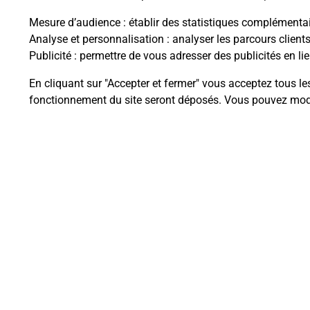
Mesure d’audience
: établir des statistiques complémentair
Analyse et personnalisation
: analyser les parcours client
Publicité
: permettre de vous adresser des publicités en lie
Questions fréque
En cliquant sur "Accepter et fermer" vous acceptez tous le
fonctionnement du site seront déposés. Vous pouvez modi
Quel est le prix d’une numérisati
Où faire des numérisations à pro
Comment numériser un docume