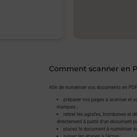
Comment scanner en 
Afin de numériser vos documents en PDF, 
préparer vos pages à scanner et v
marques ;
retirer les agrafes, trombones et 
directement à partir d'un document p
placez le document à numériser sur
suivez les étapes à l'écran ;