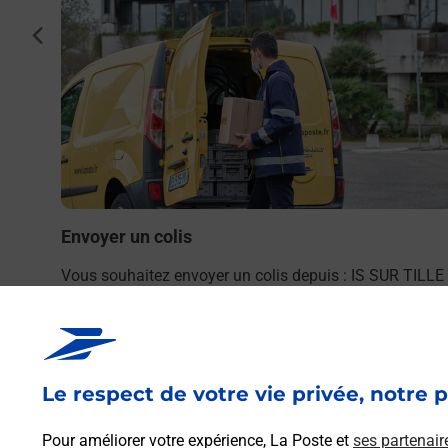
cédent
TILLE
bureau
Envoyer un colis
Vous souhaitez envoyer un colis depuis : IS SUR TILLE
(21120) ? Découvrez toutes les solutions proposées pa
La Poste.
En savoir plus
Le respect de votre vie privée, notre p
Pour améliorer votre expérience, La Poste et
ses partenair