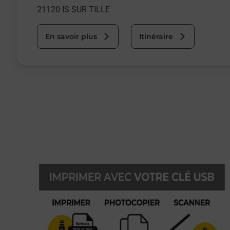
21120
IS SUR TILLE
En savoir plus
Itinéraire