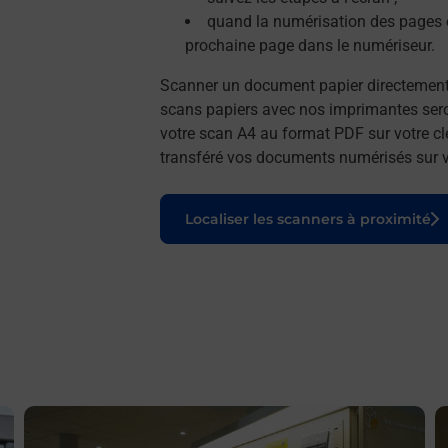
quand la numérisation des pages e
prochaine page dans le numériseur.
Scanner un document papier directemen
scans papiers avec nos imprimantes seron
votre scan A4 au format PDF sur votre cl
transféré vos documents numérisés sur vo
Le lien s'ouvre dans un nouvel onglet
Localiser les scanners à proximité
En savoir plus
E