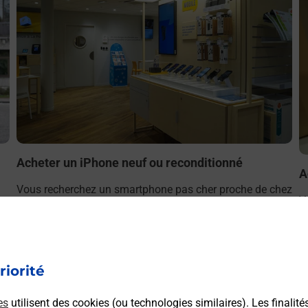
Acheter un iPhone neuf ou reconditionné
A
Vous recherchez un smartphone pas cher proche de chez
V
r
vous ? Découvrez notre offre de téléphones iPhone Apple
v
dans vos bureaux de Poste à IS SUR TILLE (21120) !
S
(
En savoir plus
riorité
es
utilisent des cookies (ou technologies similaires). Les finalité