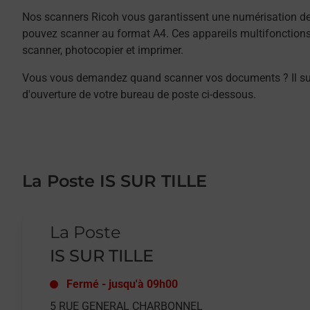
Nos scanners Ricoh vous garantissent une numérisation de 
pouvez scanner au format A4. Ces appareils multifonction
scanner, photocopier et imprimer.
Vous vous demandez quand scanner vos documents ? Il suffit
d'ouverture de votre bureau de poste ci-dessous.
La Poste IS SUR TILLE
Le lien s'ouvre dans un nouvel onglet
La Poste
IS SUR TILLE
Fermé
-
jusqu'à
09h00
5 RUE GENERAL CHARBONNEL