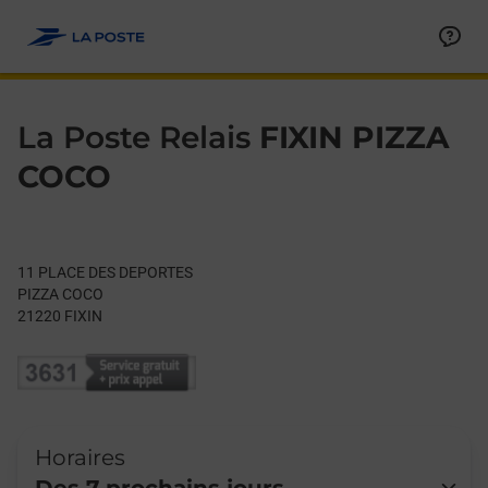
Le lien s'ouvre dans un nouvel onglet
Allez au contenu
Day of the Week
Get directions to La Poste Relais at 11 PLACE DES DEPORTES F
Hours
La Poste Relais
FIXIN PIZZA
COCO
11 PLACE DES DEPORTES
PIZZA COCO
21220
FIXIN
Horaires