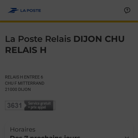
Le lien s'ouvre dans un nouvel onglet
Allez au contenu
Day of the Week
Get directions to La Poste Relais at RELAIS H ENTREE 6 DIJON,
Hours
La Poste Relais
DIJON CHU
RELAIS H
RELAIS H ENTREE 6
CHU F MITTERRAND
21000
DIJON
Horaires