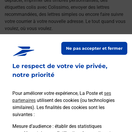
déplacer, imprimer des timbres personnalisés, des
étiquettes colis avec Colissimo, envoyer des lettres
recommandées, des lettres simples ou encore faire suivre
votre courrier à votre nouvelle adresse. Le tout quand vous
voulez, où vous voulez.
Découvrez toutes les offres et services en ligne de
Ne pas accepter et fermer
La Poste
Le respect de votre vie privée,
notre priorité
Pour améliorer votre expérience, La Poste et
ses
partenaires
utilisent des cookies (ou technologies
similaires). Les finalités des cookies sont les
suivantes :
Mesure d’audience
: établir des statistiques