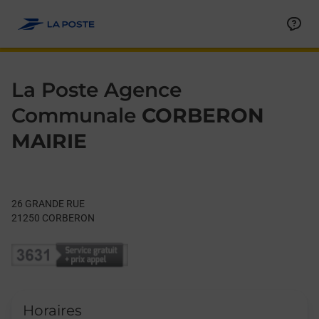
Le lien s'ouvre dans un nouvel onglet
Allez au contenu
Day of the Week
Get directions to La Poste Agence Communale at 26 GRANDE
Hours
La Poste Agence
Communale
CORBERON
MAIRIE
26 GRANDE RUE
21250
CORBERON
Horaires