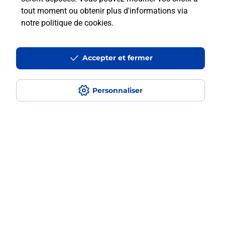
tout moment ou obtenir plus d'informations via
En savoir plus
notre politique de cookies
.
Accepter et fermer
Questions fréquemment posées
Personnaliser
Quel est le prix d’une numérisation ?
Où faire des numérisations à
proximité ?
Comment numériser un document ?