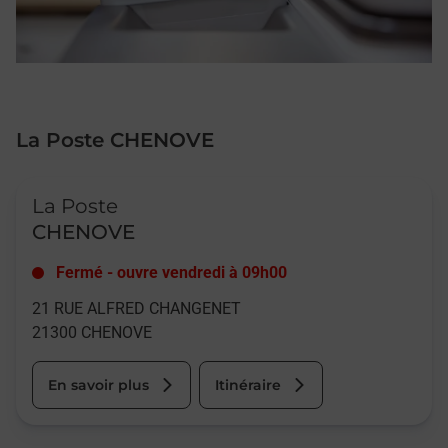
La Poste CHENOVE
Le lien s'ouvre dans un nouvel onglet
La Poste
CHENOVE
Fermé
-
ouvre vendredi à
09h00
21 RUE ALFRED CHANGENET
21300
CHENOVE
En savoir plus
Itinéraire