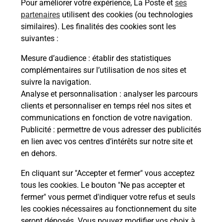
Pour améliorer votre expérience, La Poste et
ses
partenaires
utilisent des cookies (ou technologies
Services
similaires). Les finalités des cookies sont les
suivantes :
En savoir plus
En sa
Mesure d’audience
: établir des statistiques
complémentaires sur l’utilisation de nos sites et
à
Ache
suivre la navigation.
dent
sui
 par
Analyse et personnalisation
: analyser les parcours
Vous
clients et personnaliser en temps réel nos sites et
de c
communications en fonction de votre navigation.
télé
Publicité
: permettre de vous adresser des publicités
Post
en lien avec vos centres d’intérêts sur notre site et
en dehors.
En
Envoyer un colis
En cliquant sur "Accepter et fermer" vous acceptez
tous les cookies. Le bouton "Ne pas accepter et
Vous souhaitez envoyer un colis depuis :
fermer" vous permet d'indiquer votre refus et seuls
CHENOVE (21300) ? Découvrez toutes les
les cookies nécessaires au fonctionnement du site
solutions proposées par La Poste.
seront déposés. Vous pouvez modifier vos choix à