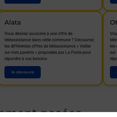
Alata
O
Vous désirez souscrire à une offre de
Vou
téléassistance dans cette commune ? Découvrez
tél
les différentes offres de téléassistance « Veiller
les 
sur mes parents » proposées par La Poste pour
sur
répondre à vos besoins
rép
Je découvre
mment posées