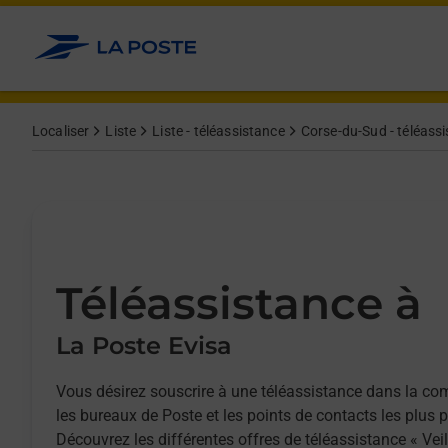
Allez au contenu
Afficher ou masquer la réponse
Afficher ou masquer la réponse
Afficher ou masquer la réponse
Localiser
Liste
Liste - téléassistance
Corse-du-Sud - téléass
Téléassistance à
La Poste Evisa
Vous désirez souscrire à une téléassistance dans la c
les bureaux de Poste et les points de contacts les plus 
Découvrez les différentes offres de téléassistance « Vei