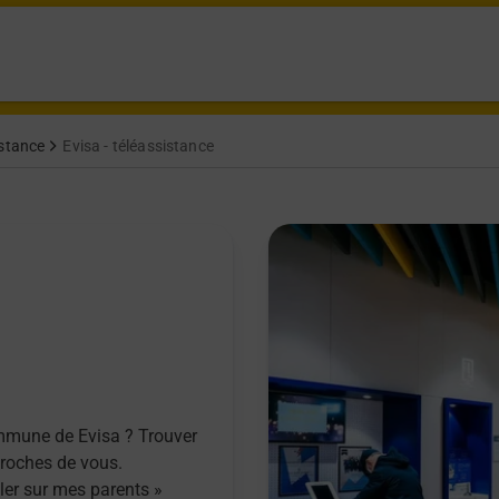
istance
Evisa - téléassistance
ommune de Evisa ? Trouver
proches de vous.
ller sur mes parents »