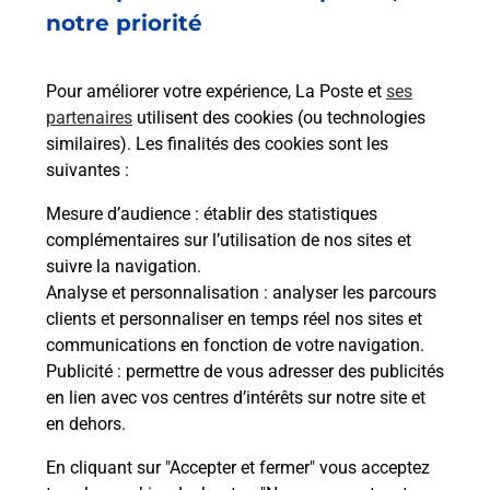
Est-il possible d’acheter un
notre priorité
emballage directement depuis un
bureau de Poste ?
Pour améliorer votre expérience, La Poste et
ses
partenaires
utilisent des cookies (ou technologies
Comment demander une
similaires). Les finalités des cookies sont les
modification de livraison ?
suivantes :
Mesure d’audience
: établir des statistiques
complémentaires sur l’utilisation de nos sites et
Comment La Poste participe-t-elle
suivre la navigation.
à votre sécurité au quotidien ?
Analyse et personnalisation
: analyser les parcours
clients et personnaliser en temps réel nos sites et
communications en fonction de votre navigation.
Puis-je passer mon code de la route
Publicité
: permettre de vous adresser des publicités
avec La Poste et sous quelles
en lien avec vos centres d’intérêts sur notre site et
conditions ?
en dehors.
En cliquant sur "Accepter et fermer" vous acceptez