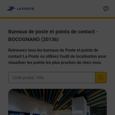
Allez au contenu
Afficher ou masquer la réponse
Afficher ou masquer la réponse
Afficher ou masquer la réponse
Afficher ou masquer la réponse
Afficher ou masquer la réponse
Bureaux de poste et points de contact -
BOCOGNANO (20136)
Retrouvez tous les bureaux de Poste et points de
contact La Poste ou utilisez l'outil de localisation pour
visualiser les points les plus proches de chez vous.
Ville, Département, Code Postal