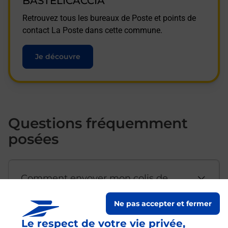
BASTELICACCIA
Retrouvez tous les bureaux de Poste et points de
contact La Poste dans cette commune.
Je découvre
Questions fréquemment
posées
Comment envoyer mon colis de
chez moi ?
Ne pas accepter et fermer
Le respect de votre vie privée,