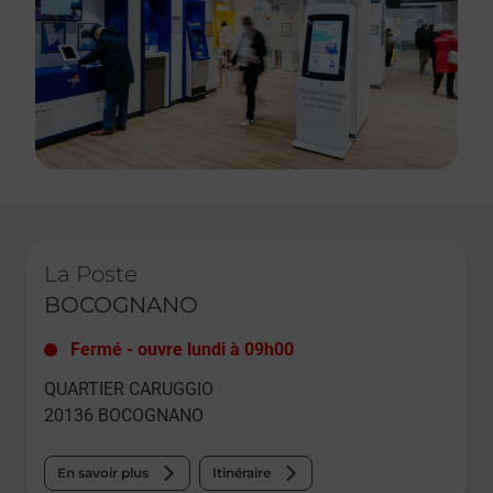
Le lien s'ouvre dans un nouvel onglet
La Poste
BOCOGNANO
Fermé
-
ouvre lundi à
09h00
QUARTIER CARUGGIO
20136
BOCOGNANO
En savoir plus
Itinéraire