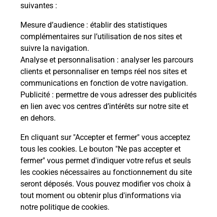
modification de livraison ?
suivantes :
Mesure d’audience
: établir des statistiques
complémentaires sur l’utilisation de nos sites et
Comment La Poste participe-t-elle
suivre la navigation.
à votre sécurité au quotidien ?
Analyse et personnalisation
: analyser les parcours
clients et personnaliser en temps réel nos sites et
communications en fonction de votre navigation.
Puis-je passer mon code de la route
Publicité
: permettre de vous adresser des publicités
avec La Poste et sous quelles
en lien avec vos centres d’intérêts sur notre site et
conditions ?
en dehors.
En cliquant sur "Accepter et fermer" vous acceptez
tous les cookies. Le bouton "Ne pas accepter et
fermer" vous permet d'indiquer votre refus et seuls
Localiser
Liste
Corse-du-Sud
ARBELLARA
les cookies nécessaires au fonctionnement du site
seront déposés. Vous pouvez modifier vos choix à
tout moment ou obtenir plus d'informations via
notre politique de cookies
.