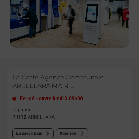
Le lien s'ouvre dans un nouvel onglet
La Poste Agence Communale
ARBELLARA MAIRIE
Fermé
-
ouvre lundi à
09h00
la punta
20110
ARBELLARA
En savoir plus
Itinéraire