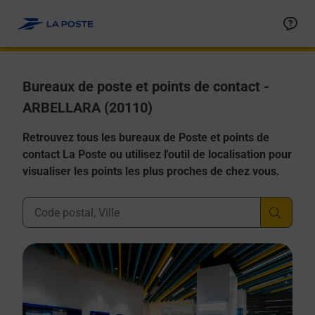
Allez au contenu
Afficher ou masquer la réponse
Afficher ou masquer la réponse
Afficher ou masquer la réponse
Afficher ou masquer la réponse
Afficher ou masquer la réponse
Bureaux de poste et points de contact -
ARBELLARA (20110)
Retrouvez tous les bureaux de Poste et points de
contact La Poste ou utilisez l'outil de localisation pour
visualiser les points les plus proches de chez vous.
Ville, Département, Code Postal