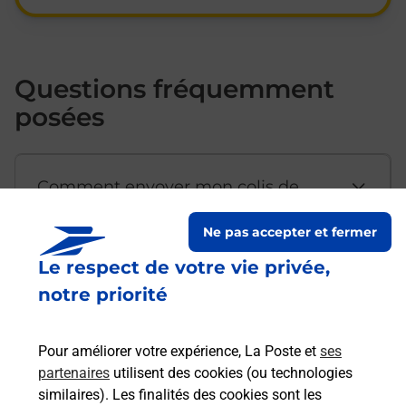
Questions fréquemment
posées
Comment envoyer mon colis de
chez moi ?
Ne pas accepter et fermer
Le respect de votre vie privée,
Est-il possible d’acheter un
notre priorité
emballage directement depuis un
bureau de Poste ?
Pour améliorer votre expérience, La Poste et
ses
partenaires
utilisent des cookies (ou technologies
Comment demander une
similaires). Les finalités des cookies sont les