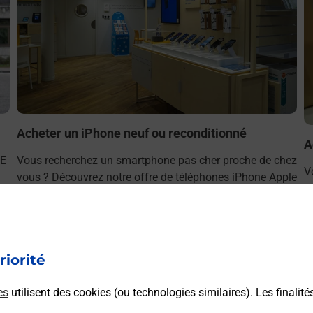
Acheter un iPhone neuf ou reconditionné
A
EE
Vous recherchez un smartphone pas cher proche de chez
V
vous ? Découvrez notre offre de téléphones iPhone Apple
v
dans vos bureaux de Poste à TULLE VALLEE
S
D'ARGENTAT (19000) !
D
En savoir plus
riorité
es
utilisent des cookies (ou technologies similaires). Les finalité