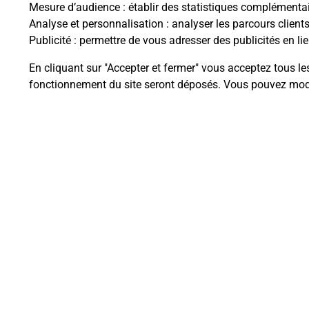
Mesure d’audience
: établir des statistiques complémentair
Analyse et personnalisation
: analyser les parcours client
Questions fréque
Publicité
: permettre de vous adresser des publicités en lie
En cliquant sur "Accepter et fermer" vous acceptez tous le
fonctionnement du site seront déposés. Vous pouvez modi
Quel est le prix d’une photocopie
Où faire des photocopies à proxi
Comment faire des photocopies 
Plan du site