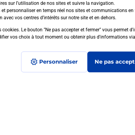
es sur l’utilisation de nos sites et suivre la navigation.
s et personnaliser en temps réel nos sites et communications en 
mment posées
n avec vos centres d’intérêts sur notre site et en dehors.
s cookies. Le bouton "Ne pas accepter et fermer" vous permet d'i
fier vos choix à tout moment ou obtenir plus d'informations vi
 ?
Personnaliser
Ne pas accept
mité ?
?
Accessibilité : partiellement conforme
Conditions contractuel