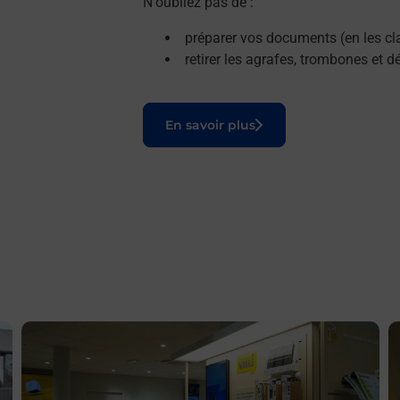
N'oubliez pas de :
préparer vos documents (en les cla
retirer les agrafes, trombones et 
Le lien s'ouvre dans un nouvel onglet
En savoir plus
En savoir plus
E