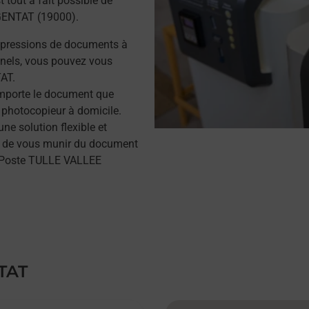
 tout à fait possible de
GENTAT (19000).
mpressions de documents à
nels, vous pouvez vous
AT.
importe le document que
 photocopieur à domicile.
e solution flexible et
ffit de vous munir du document
a Poste TULLE VALLEE
TAT