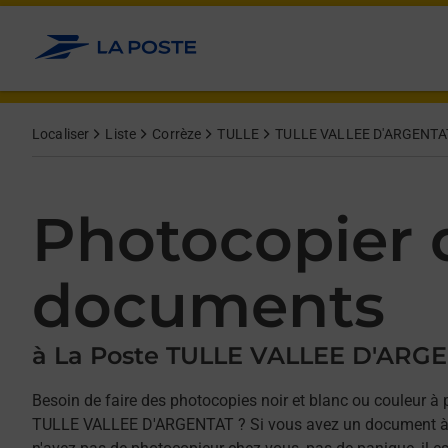
Allez au contenu
Afficher ou masquer la réponse
Afficher ou masquer la réponse
Afficher ou masquer la réponse
Localiser
Liste
Corrèze
TULLE
TULLE VALLEE D'ARGENTA
Photocopier 
documents
à La Poste TULLE VALLEE D'ARG
Besoin de faire des photocopies noir et blanc ou couleur à 
TULLE VALLEE D'ARGENTAT ? Si vous avez un document à 