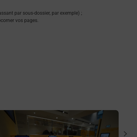
ssant par sous-dossier, par exemple) ;
décorner vos pages.
n savoir plus
En savo
Impri
suiva