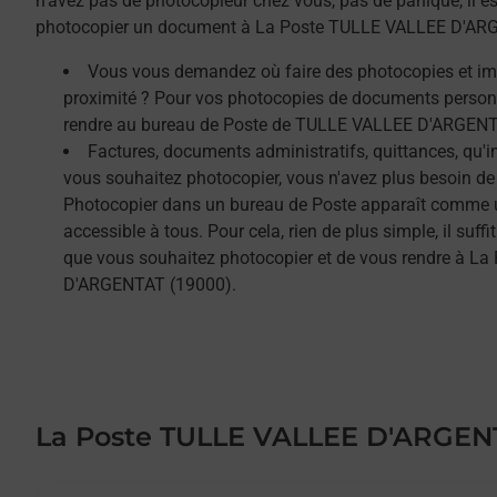
n'avez pas de photocopieur chez vous, pas de panique, il est
photocopier un document à La Poste TULLE VALLEE D'AR
Vous vous demandez où faire des photocopies et i
proximité ? Pour vos photocopies de documents person
rendre au bureau de Poste de TULLE VALLEE D'ARGENT
Factures, documents administratifs, quittances, qu'
vous souhaitez photocopier, vous n'avez plus besoin de
Photocopier dans un bureau de Poste apparaît comme un
accessible à tous. Pour cela, rien de plus simple, il su
que vous souhaitez photocopier et de vous rendre à L
D'ARGENTAT (19000).
La Poste TULLE VALLEE D'ARGEN
Le lien s'ouvre dans un nouvel onglet