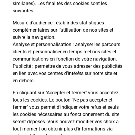
Comment demander une
similaires). Les finalités des cookies sont les
modification de livraison ?
suivantes :
Mesure d’audience
: établir des statistiques
complémentaires sur l’utilisation de nos sites et
Comment La Poste participe-t-elle
suivre la navigation.
à votre sécurité au quotidien ?
Analyse et personnalisation
: analyser les parcours
clients et personnaliser en temps réel nos sites et
communications en fonction de votre navigation.
Puis-je passer mon code de la route
Publicité
: permettre de vous adresser des publicités
avec La Poste et sous quelles
en lien avec vos centres d’intérêts sur notre site et
conditions ?
en dehors.
En cliquant sur "Accepter et fermer" vous acceptez
tous les cookies. Le bouton "Ne pas accepter et
fermer" vous permet d'indiquer votre refus et seuls
Localiser
Liste
Corrèze
STE FORTUNADE
les cookies nécessaires au fonctionnement du site
seront déposés. Vous pouvez modifier vos choix à
tout moment ou obtenir plus d'informations via