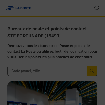
Allez au contenu
Afficher ou masquer la réponse
Afficher ou masquer la réponse
Afficher ou masquer la réponse
Afficher ou masquer la réponse
Afficher ou masquer la réponse
Bureaux de poste et points de contact -
STE FORTUNADE (19490)
Retrouvez tous les bureaux de Poste et points de
contact La Poste ou utilisez l'outil de localisation pour
visualiser les points les plus proches de chez vous.
Ville, Département, Code Postal