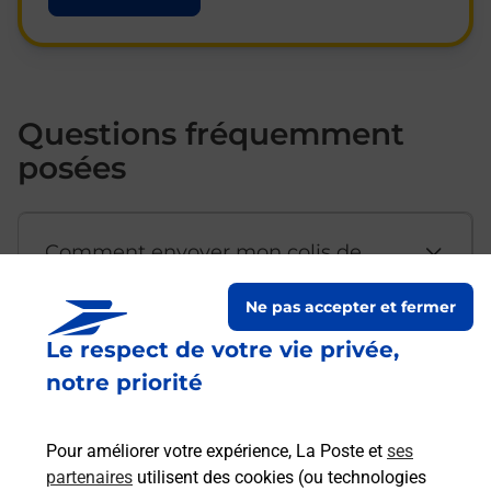
Questions fréquemment
posées
Comment envoyer mon colis de
chez moi ?
Ne pas accepter et fermer
Le respect de votre vie privée,
Est-il possible d’acheter un
notre priorité
emballage directement depuis un
bureau de Poste ?
Pour améliorer votre expérience, La Poste et
ses
partenaires
utilisent des cookies (ou technologies