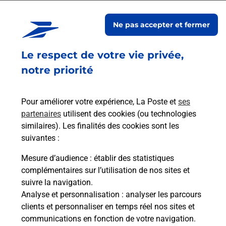
En savoir plus
Ne pas accepter et fermer
En savoir plus
Le respect de votre vie privée,
Envoyer un colis
notre priorité
Vous souhaitez envoyer un colis depuis :
NONARDS (19120) ? Découvrez toutes les
Pour améliorer votre expérience, La Poste et
ses
solutions proposées par La Poste.
partenaires
utilisent des cookies (ou technologies
similaires). Les finalités des cookies sont les
En savoir plus
suivantes :
En savoir plus
Mesure d’audience
: établir des statistiques
complémentaires sur l’utilisation de nos sites et
Souscrire à la téléassistance
suivre la navigation.
Analyse et personnalisation
: analyser les parcours
Besoin d’un système de téléassistance à l’intérieur
clients et personnaliser en temps réel nos sites et
et/ou à l’extérieur de votre domicile ? Découvrez
communications en fonction de votre navigation.
les offres téléalarme dans votre bureau de Poste à