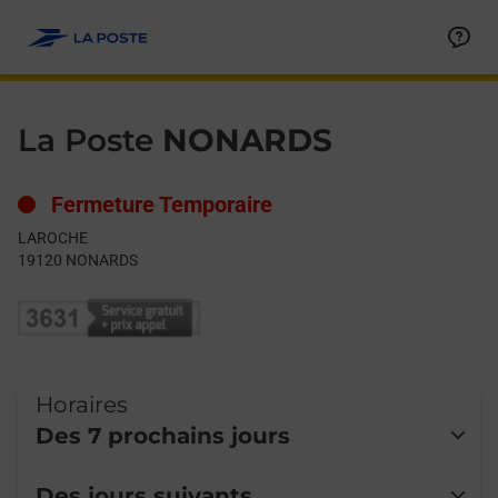
Le lien s'ouvre dans un nouvel onglet
Allez au contenu
Day of the Week
Get directions to La Poste at LAROCHE NONARDS,
Hours
La Poste
NONARDS
Fermeture Temporaire
LAROCHE
19120
NONARDS
Horaires
Des 7 prochains jours
Lundi
Fermé
Des jours suivants