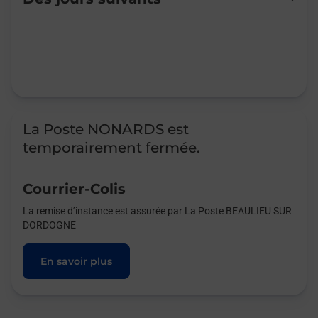
Mardi
Fermé
Mercredi
Fermé
Jeudi
Fermé
Vendredi
Fermé
Samedi
Fermé
Dimanche
Fermé
La Poste NONARDS est
temporairement fermée.
Courrier-Colis
La remise d’instance est assurée par La Poste BEAULIEU SUR
DORDOGNE
En savoir plus