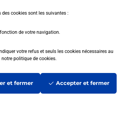
En savoir plus
s des cookies sont les suivantes :
fonction de votre navigation.
ndiquer votre refus et seuls les cookies nécessaires au
a
notre politique de cookies
.
tres ?
er et fermer
Accepter et fermer
ans se déplacer ?