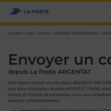
Allez au contenu
Afficher ou masquer la réponse
Afficher ou masquer la réponse
Afficher ou masquer la réponse
Localiser
Liste
Corrèze
ARGENTAT SUR DORDOGNE
ARGE
Envoyer un co
depuis La Poste ARGENTAT
Vous désirez envoyer un colis depuis ARGENTAT SUR DO
vous dans votre bureau de poste ARGENTAT (19400), situé
Corrèze. En fonction de votre besoin, nous vous conseillero
solutions d'affranchissement :
Impression d'étiquettes colis avec Colissimo ou Chr