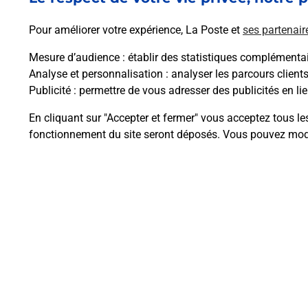
En savoir plus
Pour améliorer votre expérience, La Poste et
ses partenair
Mesure d’audience
: établir des statistiques complémentair
Analyse et personnalisation
: analyser les parcours client
Publicité
: permettre de vous adresser des publicités en lie
Questions fréque
En cliquant sur "Accepter et fermer" vous acceptez tous le
fonctionnement du site seront déposés. Vous pouvez modi
Comment retourner un colis achet
Comment envoyer un colis ou fai
Envoyer un petit colis au meilleur