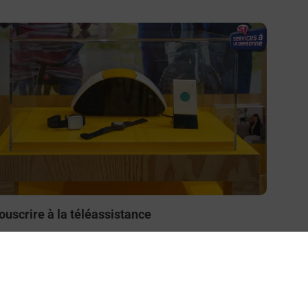
n savoir plus
ouscrire à la téléassistance
esoin d’un système de téléassistance à l’intérieur et/ou
 l’extérieur de votre domicile ? Découvrez les offres
éléalarme dans votre bureau de Poste à ARGENTAT.