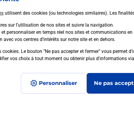
es
utilisent des cookies (ou technologies similaires). Les finalité
En savoir plus
es sur l’utilisation de nos sites et suivre la navigation.
s et personnaliser en temps réel nos sites et communications en 
n avec vos centres d’intérêts sur notre site et en dehors.
mment posées
s cookies. Le bouton "Ne pas accepter et fermer" vous permet d'i
fier vos choix à tout moment ou obtenir plus d'informations vi
é en ligne depuis votre boîte aux let
Personnaliser
Ne pas accept
re un retour chez un e-commerçant s
 prix ?