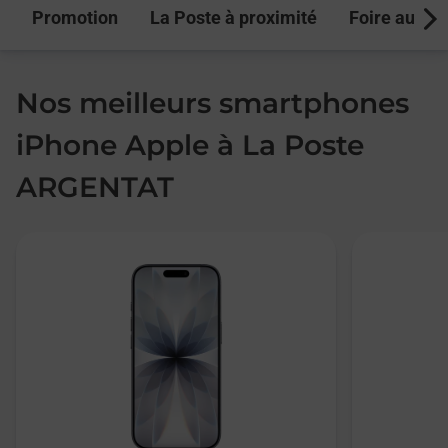
Promotion
La Poste à proximité
Foire aux q
Next
Nos meilleurs smartphones
iPhone Apple à La Poste
ARGENTAT