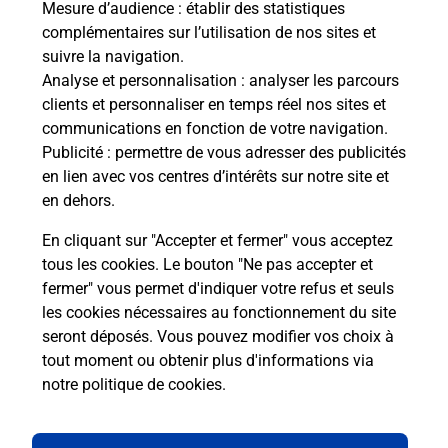
Mesure d’audience
: établir des statistiques
complémentaires sur l’utilisation de nos sites et
suivre la navigation.
Quel réseau utilise La Poste Mobile ?
Analyse et personnalisation
: analyser les parcours
clients et personnaliser en temps réel nos sites et
communications en fonction de votre navigation.
Est-ce que je peux garder mon
Publicité
: permettre de vous adresser des publicités
numéro de mobile gratuitement ?
en lien avec vos centres d’intérêts sur notre site et
en dehors.
Est-ce que je peux bénéficier de la 5G
avec La Poste Mobile ?
En cliquant sur "Accepter et fermer" vous acceptez
tous les cookies. Le bouton "Ne pas accepter et
fermer" vous permet d'indiquer votre refus et seuls
Est-ce que je peux utiliser mon forfait
à l’étranger avec La Poste Mobile ?
les cookies nécessaires au fonctionnement du site
seront déposés. Vous pouvez modifier vos choix à
tout moment ou obtenir plus d'informations via
Est-ce que je peux payer mon iPhone
notre politique de cookies
.
en plusieurs fois avec La Poste Mobile
?