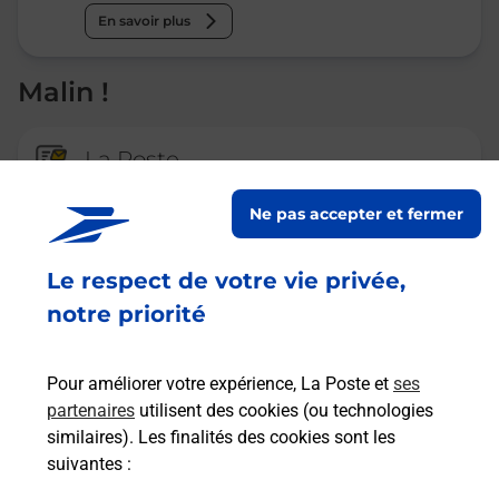
En savoir plus
Malin !
La Poste
en ligne
Ne pas accepter et fermer
Ouvert 24h/24
Le respect de votre vie privée,
En savoir plus
notre priorité
Recherchez un autre point de contact
Pour améliorer votre expérience, La Poste et
ses
partenaires
utilisent des cookies (ou technologies
similaires). Les finalités des cookies sont les
suivantes :
Questions fréquemment posées