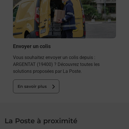
rieur
Vous
ez
de c
ste à
télé
de P
En
Envoyer un colis
Vous souhaitez envoyer un colis depuis :
ARGENTAT (19400) ? Découvrez toutes les
solutions proposées par La Poste.
En savoir plus
La Poste à proximité