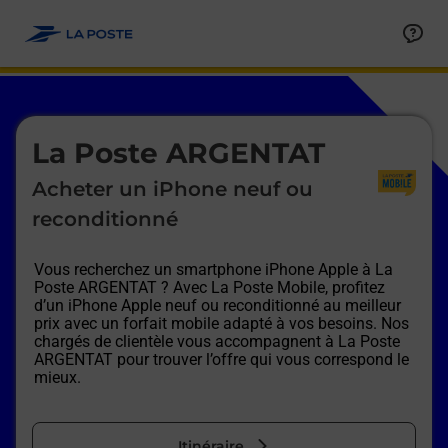
Le lien s'ouvre dans un nouvel onglet
Allez au contenu
Afficher ou masquer la réponse
Afficher ou masquer la réponse
Afficher ou masquer la réponse
Afficher ou masquer la réponse
Afficher ou masquer la réponse
Afficher ou masquer la réponse
Le lien s'ouvre dans un nouvel onglet
La Poste ARGENTAT
Acheter un iPhone neuf ou
reconditionné
Vous recherchez un smartphone iPhone Apple à
La
Poste ARGENTAT
? Avec La Poste Mobile, profitez
d’un iPhone Apple neuf ou reconditionné au meilleur
prix avec un forfait mobile adapté à vos besoins. Nos
chargés de clientèle vous accompagnent à
La Poste
ARGENTAT
pour trouver l’offre qui vous correspond le
mieux.
Itinéraire