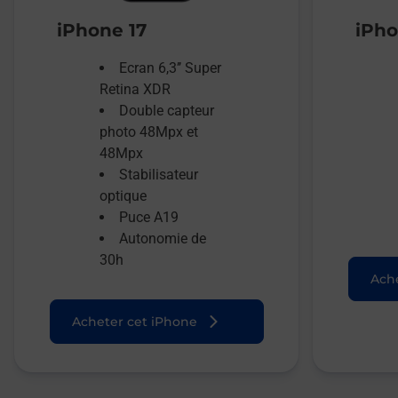
iPhone 17
iPho
Ecran 6,3’’ Super
Retina XDR
Double capteur
photo 48Mpx et
48Mpx
Stabilisateur
optique
Puce A19
Autonomie de
30h
Ache
Acheter cet iPhone