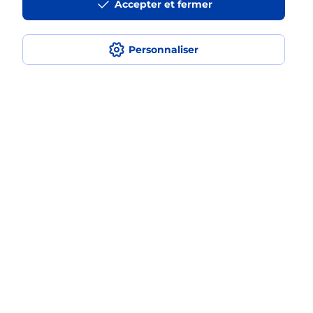
Accepter et fermer
Est-ce que je peux assurer mon
iPhone ?
Personnaliser
Localiser
Liste
Corrèze
ARGENTAT SUR DORDOGNE
ARGENTAT
Acheter un iPhone neuf ou reconditionné
Plan du site
Accessibilité : partiellement conforme
Conditions contractuelles
Mentions légales
Données personnelles et cookies