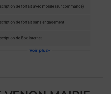
scription de forfait avec mobile (sur commande)
scription de forfait sans engagement
cription de Box Internet
Voir plus
E VENON MAIRIE