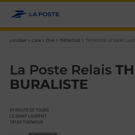
Le lien s'ouvre dans un nouvel onglet
Allez au contenu
Day of the Week
Get directions to La Poste Relais at 33 ROUTE DE TOURS THEN
Hours
Localiser
Liste
Cher
THENIOUX
THENIOUX LE SAINT LAU
La Poste Relais
TH
BURALISTE
33 ROUTE DE TOURS
LE SAINT LAURENT
18100
THENIOUX