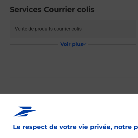
Services Courrier colis
Vente de produits courrier-colis
Voir plus
La Poste Relais 
BURALISTE
Le respect de votre vie privée, notre p
Votre point de contact La Poste Relais THENIOUX LE SA