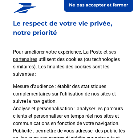
Ne pas accepter et fermer
répondre à vos besoins d'affranchissement Courrier-Colis.
Le respect de votre vie privée,
Retrouvez toutes nos offres en ligne sur notre site
notre priorité
Pour améliorer votre expérience, La Poste et
ses
partenaires
utilisent des cookies (ou technologies
similaires). Les finalités des cookies sont les
suivantes :
Mesure d’audience
: établir des statistiques
complémentaires sur l’utilisation de nos sites et
suivre la navigation.
Analyse et personnalisation
: analyser les parcours
clients et personnaliser en temps réel nos sites et
communications en fonction de votre navigation.
Publicité
: permettre de vous adresser des publicités