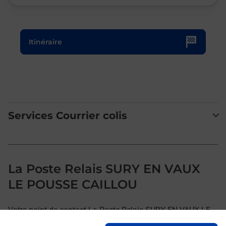
Le lien s'ouvre dans un nouvel onglet
Itinéraire
Services Courrier colis
La Poste Relais SURY EN VAUX
LE POUSSE CAILLOU
Votre point de contact La Poste Relais SURY EN VAUX LE
POUSSE CAILLOU vous accueille à SURY EN VAUX pour