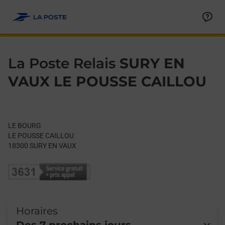
Le lien s'ouvre dans un nouvel onglet
Allez au contenu
Day of the Week
Get directions to La Poste Relais at LE BOURG SURY EN VAUX,
Hours
La Poste Relais
SURY EN
VAUX LE POUSSE CAILLOU
LE BOURG
LE POUSSE CAILLOU
18300
SURY EN VAUX
Horaires