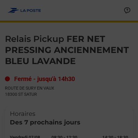
Le lien s'ouvre dans un nouvel onglet
Allez au contenu
Day of the Week
Get directions to Relais Pickup at ROUTE DE SURY EN VAUX ST
Hours
Relais Pickup
FER NET
PRESSING ANCIENNEMENT
BLEU LAVANDE
Fermé
-
jusqu'à
14h30
ROUTE DE SURY EN VAUX
18300
ST SATUR
Horaires
Des 7 prochains jours
Vendredi 07/08
08:30
-
12:30
14:30
-
18:30