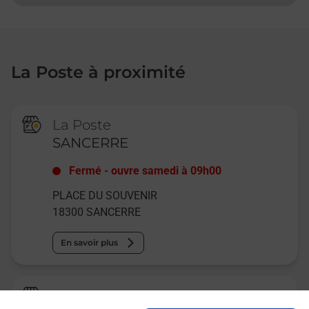
La Poste à proximité
La Poste
SANCERRE
Fermé
-
ouvre samedi à
09h00
PLACE DU SOUVENIR
18300
SANCERRE
En savoir plus
Relais Pickup