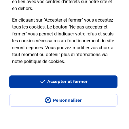
en lien avec vos centres d’intérêts sur notre site et
Recherchez un autre point de contact
en dehors.
En cliquant sur "Accepter et fermer" vous acceptez
tous les cookies. Le bouton "Ne pas accepter et
Localiser
Liste
Cher
ST SATUR
fermer" vous permet d'indiquer votre refus et seuls
FER NET PRESSING ANCIENNEMENT BLEU LAVANDE
les cookies nécessaires au fonctionnement du site
seront déposés. Vous pouvez modifier vos choix à
tout moment ou obtenir plus d'informations via
notre politique de cookies
.
Plan du site
Accessibilité : partiellement conforme
Accepter et fermer
Conditions contractuelles
Personnaliser
Mentions légales
Données personnelles et cookies