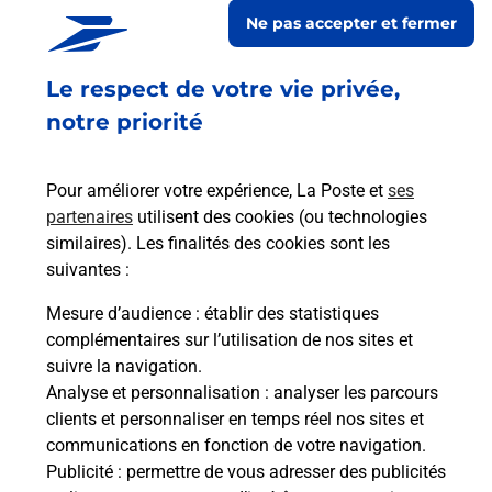
POT A TABAC
Ne pas accepter et fermer
Fermé
-
jusqu'à
15h00
Le respect de votre vie privée,
29 NOUVELLE PLACE
18300
SANCERRE
notre priorité
En savoir plus
Pour améliorer votre expérience, La Poste et
ses
partenaires
utilisent des cookies (ou technologies
Malin !
similaires). Les finalités des cookies sont les
suivantes :
La Poste
Mesure d’audience
: établir des statistiques
en ligne
complémentaires sur l’utilisation de nos sites et
suivre la navigation.
Ouvert 24h/24
Analyse et personnalisation
: analyser les parcours
clients et personnaliser en temps réel nos sites et
En savoir plus
communications en fonction de votre navigation.
Publicité
: permettre de vous adresser des publicités