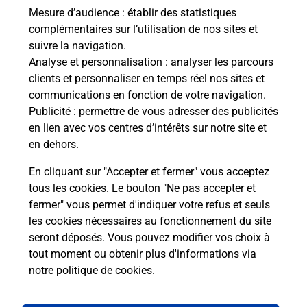
Mesure d’audience
: établir des statistiques
Souscrire à la téléassistance
complémentaires sur l’utilisation de nos sites et
suivre la navigation.
Vous cherchez une téléassistance, téléalarme dans
le département Cher ?
Analyse et personnalisation
: analyser les parcours
clients et personnaliser en temps réel nos sites et
Découvrez nos offres.
communications en fonction de votre navigation.
Publicité
: permettre de vous adresser des publicités
En savoir plus
en lien avec vos centres d’intérêts sur notre site et
en dehors.
En cliquant sur "Accepter et fermer" vous acceptez
tous les cookies. Le bouton "Ne pas accepter et
Localiser
Liste
Liste - examen code de la route
fermer" vous permet d'indiquer votre refus et seuls
Cher - examen code de la route
les cookies nécessaires au fonctionnement du site
seront déposés. Vous pouvez modifier vos choix à
tout moment ou obtenir plus d'informations via
notre politique de cookies
.
Plan du site