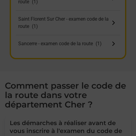
route
Saint Florent Sur Cher - examen code de la
route
Sancerre - examen code de la route
Sancoins - examen code de la route
St Amand Montrond - examen code de la
Comment passer le code de
route
la route dans votre
département Cher ?
St Germain Du Puy - examen code de la
route
Les démarches à réaliser avant de
Vierzon - examen code de la route
vous inscrire à l'examen du code de