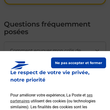
Questions fréquemment
posées
Comment envoyer mon colis de
chez moi ?
Ne pas accepter et fermer
Le respect de votre vie privée,
Est-il possible d’acheter un
notre priorité
emballage directement depuis un
bureau de Poste ?
Pour améliorer votre expérience, La Poste et
ses
partenaires
utilisent des cookies (ou technologies
Comment demander une
similaires). Les finalités des cookies sont les