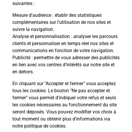
modification de livraison ?
suivantes :
Mesure d’audience
: établir des statistiques
complémentaires sur l’utilisation de nos sites et
Comment La Poste participe-t-elle
suivre la navigation.
à votre sécurité au quotidien ?
Analyse et personnalisation
: analyser les parcours
clients et personnaliser en temps réel nos sites et
communications en fonction de votre navigation.
Puis-je passer mon code de la route
Publicité
: permettre de vous adresser des publicités
avec La Poste et sous quelles
en lien avec vos centres d’intérêts sur notre site et
conditions ?
en dehors.
En cliquant sur "Accepter et fermer" vous acceptez
tous les cookies. Le bouton "Ne pas accepter et
fermer" vous permet d'indiquer votre refus et seuls
Localiser
Liste
Cher
CONCRESSAULT
les cookies nécessaires au fonctionnement du site
seront déposés. Vous pouvez modifier vos choix à
tout moment ou obtenir plus d'informations via
notre politique de cookies
.