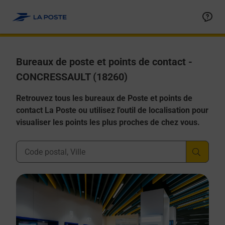
Allez au contenu
Afficher ou masquer la réponse
Afficher ou masquer la réponse
Afficher ou masquer la réponse
Afficher ou masquer la réponse
Afficher ou masquer la réponse
Bureaux de poste et points de contact -
CONCRESSAULT (18260)
Retrouvez tous les bureaux de Poste et points de
contact La Poste ou utilisez l'outil de localisation pour
visualiser les points les plus proches de chez vous.
Ville, Département, Code Postal