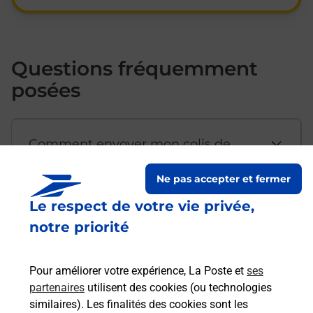
Questions fréquemment
posées
Comment envoyer mon colis de
chez moi ?
Ne pas accepter et fermer
Le respect de votre vie privée,
Est-il possible d’acheter un
notre priorité
emballage directement depuis un
bureau de Poste ?
Pour améliorer votre expérience, La Poste et
ses
partenaires
utilisent des cookies (ou technologies
Comment demander une
similaires). Les finalités des cookies sont les