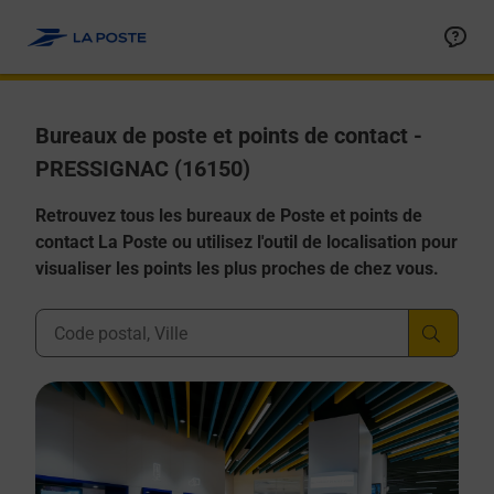
Allez au contenu
Afficher ou masquer la réponse
Afficher ou masquer la réponse
Afficher ou masquer la réponse
Afficher ou masquer la réponse
Afficher ou masquer la réponse
Bureaux de poste et points de contact -
PRESSIGNAC (16150)
Retrouvez tous les bureaux de Poste et points de
contact La Poste ou utilisez l'outil de localisation pour
visualiser les points les plus proches de chez vous.
Ville, Département, Code Postal