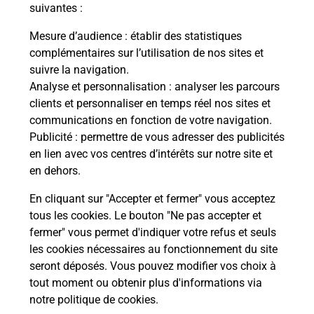
modification de livraison ?
suivantes :
Mesure d’audience
: établir des statistiques
complémentaires sur l’utilisation de nos sites et
Comment La Poste participe-t-elle
suivre la navigation.
à votre sécurité au quotidien ?
Analyse et personnalisation
: analyser les parcours
clients et personnaliser en temps réel nos sites et
communications en fonction de votre navigation.
Puis-je passer mon code de la route
Publicité
: permettre de vous adresser des publicités
avec La Poste et sous quelles
en lien avec vos centres d’intérêts sur notre site et
conditions ?
en dehors.
En cliquant sur "Accepter et fermer" vous acceptez
tous les cookies. Le bouton "Ne pas accepter et
fermer" vous permet d'indiquer votre refus et seuls
Localiser
Liste
Charente
PRESSIGNAC
les cookies nécessaires au fonctionnement du site
seront déposés. Vous pouvez modifier vos choix à
tout moment ou obtenir plus d'informations via
notre politique de cookies
.