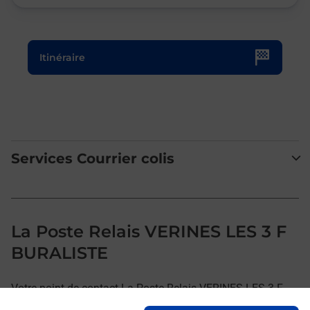
Le lien s'ouvre dans un nouvel onglet
Itinéraire
Services Courrier colis
La Poste Relais VERINES LES 3 F
BURALISTE
Votre point de contact La Poste Relais VERINES LES 3 F
BURALISTE vous accueille à VERINES pour répondre à vos