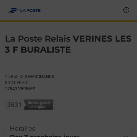
Le lien s'ouvre dans un nouvel onglet
Allez au contenu
Day of the Week
Get directions to La Poste Relais at 15 RUE DES MARCHANDS 
Hours
La Poste Relais
VERINES LES
3 F BURALISTE
15 RUE DES MARCHANDS
SNC LES 3 F
17540
VERINES
Horaires