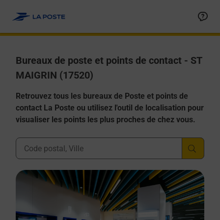
Allez au contenu
Afficher ou masquer la réponse
Afficher ou masquer la réponse
Afficher ou masquer la réponse
Afficher ou masquer la réponse
Afficher ou masquer la réponse
Bureaux de poste et points de contact - ST
MAIGRIN (17520)
Retrouvez tous les bureaux de Poste et points de
contact La Poste ou utilisez l'outil de localisation pour
visualiser les points les plus proches de chez vous.
Ville, Département, Code Postal