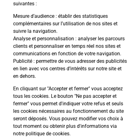
modification de livraison ?
suivantes :
Mesure d’audience
: établir des statistiques
complémentaires sur l’utilisation de nos sites et
Comment La Poste participe-t-elle
suivre la navigation.
à votre sécurité au quotidien ?
Analyse et personnalisation
: analyser les parcours
clients et personnaliser en temps réel nos sites et
communications en fonction de votre navigation.
Puis-je passer mon code de la route
Publicité
: permettre de vous adresser des publicités
avec La Poste et sous quelles
en lien avec vos centres d’intérêts sur notre site et
conditions ?
en dehors.
En cliquant sur "Accepter et fermer" vous acceptez
tous les cookies. Le bouton "Ne pas accepter et
fermer" vous permet d'indiquer votre refus et seuls
Localiser
Liste
Charente-Maritime
ST MAIGRIN
les cookies nécessaires au fonctionnement du site
seront déposés. Vous pouvez modifier vos choix à
tout moment ou obtenir plus d'informations via
notre politique de cookies
.