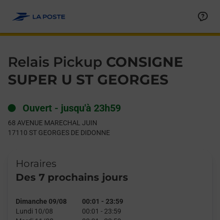
Le lien s'ouvre dans un nouvel onglet
Allez au contenu
Day of the Week
Get directions to Relais Pickup at 68 AVENUE MARECHAL JU
Hours
Relais Pickup
CONSIGNE
SUPER U ST GEORGES
Ouvert
-
jusqu'à
23h59
68 AVENUE MARECHAL JUIN
17110
ST GEORGES DE DIDONNE
Horaires
Des 7 prochains jours
Dimanche 09/08
00:01
-
23:59
Lundi 10/08
00:01
-
23:59