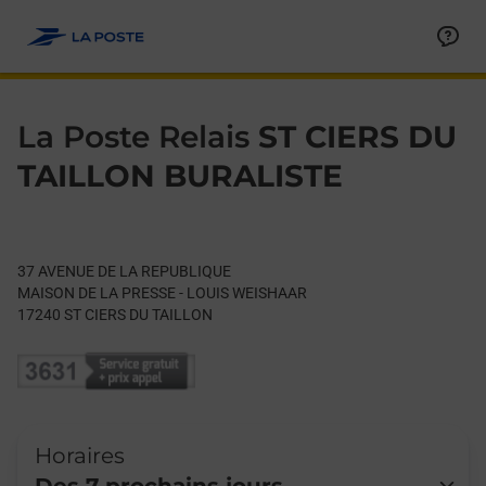
Le lien s'ouvre dans un nouvel onglet
Allez au contenu
Day of the Week
Get directions to La Poste Relais at 37 AVENUE DE LA REPUBL
Hours
La Poste Relais
ST CIERS DU
TAILLON BURALISTE
37 AVENUE DE LA REPUBLIQUE
MAISON DE LA PRESSE - LOUIS WEISHAAR
17240
ST CIERS DU TAILLON
Horaires