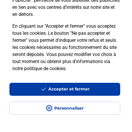
Publicité
: permettre de vous adresser des publicités
en lien avec vos centres d’intérêts sur notre site et
en dehors.
En cliquant sur "Accepter et fermer" vous acceptez
tous les cookies. Le bouton "Ne pas accepter et
Localiser
Liste
Charente-Maritime
ST CIERS DU TAILLON
fermer" vous permet d'indiquer votre refus et seuls
ST CIERS DU TAILLON BURALISTE
les cookies nécessaires au fonctionnement du site
seront déposés. Vous pouvez modifier vos choix à
tout moment ou obtenir plus d'informations via
notre politique de cookies
.
Plan du site
Accessibilité : partiellement conforme
Accepter et fermer
Conditions contractuelles
Personnaliser
Mentions légales
Données personnelles et cookies