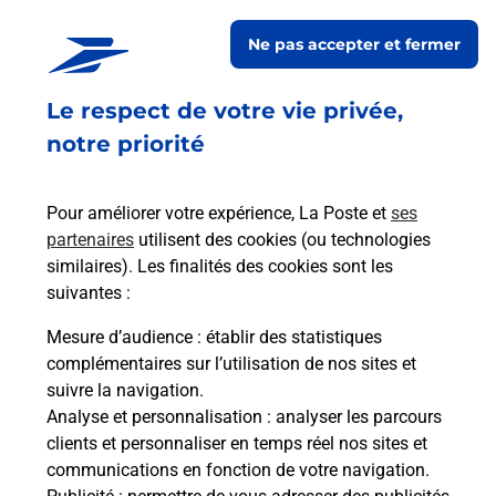
TAILLON pour répondre à vos besoins d'affranchissement
Ne pas accepter et fermer
Courrier-Colis.
Le respect de votre vie privée,
Retrouvez toutes nos offres en ligne sur notre site
notre priorité
Pour améliorer votre expérience, La Poste et
ses
partenaires
utilisent des cookies (ou technologies
similaires). Les finalités des cookies sont les
suivantes :
Mesure d’audience
: établir des statistiques
complémentaires sur l’utilisation de nos sites et
suivre la navigation.
Analyse et personnalisation
: analyser les parcours
clients et personnaliser en temps réel nos sites et
communications en fonction de votre navigation.