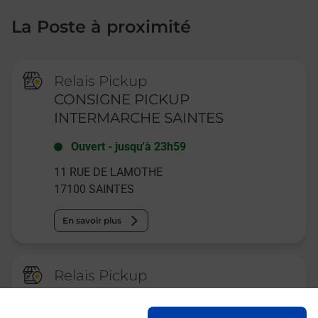
La Poste à proximité
Relais Pickup
CONSIGNE PICKUP
INTERMARCHE SAINTES
Ouvert
-
jusqu'à
23h59
11 RUE DE LAMOTHE
17100
SAINTES
En savoir plus
Relais Pickup
E LECLERC DRIVE SAINTES
TERREFORT