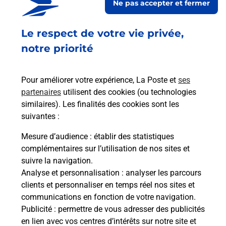
Ne pas accepter et fermer
Fermé
-
ouvre dimanche à
09h00
Le respect de votre vie privée,
AVENUE DE TERREFORT
17100
SAINTES
notre priorité
En savoir plus
Pour améliorer votre expérience, La Poste et
ses
partenaires
utilisent des cookies (ou technologies
Malin !
similaires). Les finalités des cookies sont les
suivantes :
La Poste
Mesure d’audience
: établir des statistiques
en ligne
complémentaires sur l’utilisation de nos sites et
suivre la navigation.
Ouvert 24h/24
Analyse et personnalisation
: analyser les parcours
clients et personnaliser en temps réel nos sites et
En savoir plus
communications en fonction de votre navigation.
Publicité
: permettre de vous adresser des publicités
en lien avec vos centres d’intérêts sur notre site et