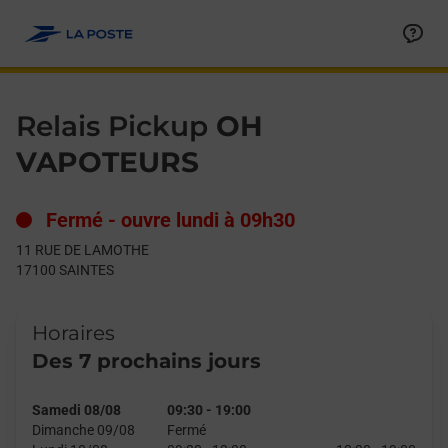
Le lien s'ouvre dans un nouvel onglet
Allez au contenu
Day of the Week
Get directions to Relais Pickup at 11 RUE DE LAMOTHE SAINTE
Hours
Relais Pickup
OH
VAPOTEURS
Fermé
-
ouvre lundi à
09h30
11 RUE DE LAMOTHE
17100
SAINTES
Horaires
Des 7 prochains jours
Samedi 08/08
09:30
-
19:00
Dimanche 09/08
Fermé