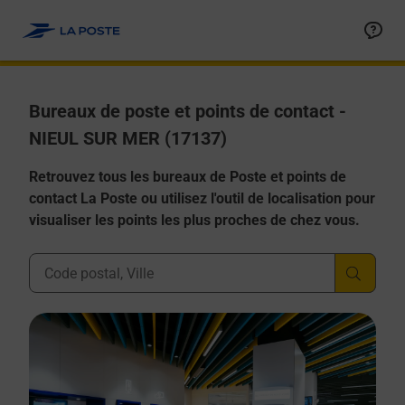
Allez au contenu
Afficher ou masquer la réponse
Afficher ou masquer la réponse
Afficher ou masquer la réponse
Afficher ou masquer la réponse
Afficher ou masquer la réponse
Bureaux de poste et points de contact -
NIEUL SUR MER (17137)
Retrouvez tous les bureaux de Poste et points de
contact La Poste ou utilisez l'outil de localisation pour
visualiser les points les plus proches de chez vous.
Ville, Département, Code Postal