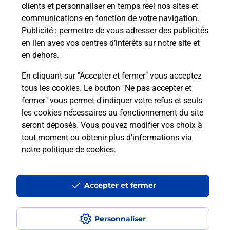
clients et personnaliser en temps réel nos sites et
communications en fonction de votre navigation.
Puis-je passer mon code de la route
Publicité
: permettre de vous adresser des publicités
avec La Poste et sous quelles
en lien avec vos centres d’intérêts sur notre site et
conditions ?
en dehors.
En cliquant sur "Accepter et fermer" vous acceptez
tous les cookies. Le bouton "Ne pas accepter et
fermer" vous permet d'indiquer votre refus et seuls
Localiser
Liste
Charente-Maritime
NIEUL SUR MER
les cookies nécessaires au fonctionnement du site
seront déposés. Vous pouvez modifier vos choix à
tout moment ou obtenir plus d'informations via
notre politique de cookies
.
Plan du site
Accessibilité : partiellement conforme
Accepter et fermer
Conditions contractuelles
Personnaliser