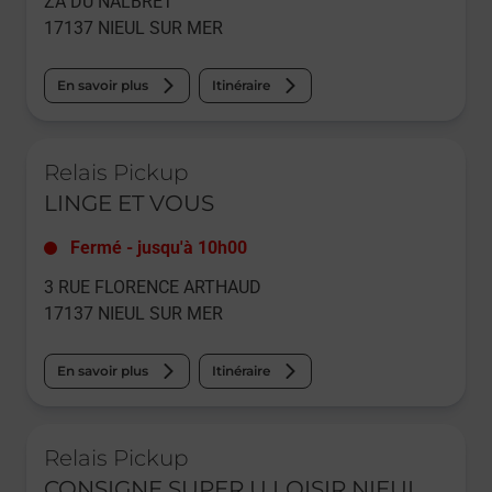
ZA DU NALBRET
17137
NIEUL SUR MER
En savoir plus
Itinéraire
Le lien s'ouvre dans un nouvel onglet
Relais Pickup
LINGE ET VOUS
Fermé
-
jusqu'à
10h00
3 RUE FLORENCE ARTHAUD
17137
NIEUL SUR MER
En savoir plus
Itinéraire
Le lien s'ouvre dans un nouvel onglet
Relais Pickup
CONSIGNE SUPER U LOISIR NIEUL