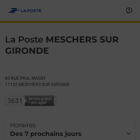
Le lien s'ouvre dans un nouvel onglet
Allez au contenu
Day of the Week
Get directions to La Poste at 83 RUE PAUL MASSY MESCHERS
Hours
La Poste
MESCHERS SUR
GIRONDE
83 RUE PAUL MASSY
17132
MESCHERS SUR GIRONDE
Horaires
Des 7 prochains jours