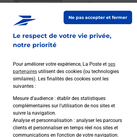
En savoir plus
Ne pas accepter et fermer
Acheter un smartphone Samsung
Le respect de votre vie privée,
Vous recherchez un smartphone pas cher proche
de chez vous ? Découvrez notre offre de
notre priorité
téléphones mobiles Samsung dans vos bureaux
de Poste à MESCHERS SUR GIRONDE (17132) !
Pour améliorer votre expérience, La Poste et
ses
partenaires
utilisent des cookies (ou technologies
En savoir plus
similaires). Les finalités des cookies sont les
En savoir plus
suivantes :
Mesure d’audience
: établir des statistiques
Souscrire à la téléassistance
complémentaires sur l’utilisation de nos sites et
suivre la navigation.
Besoin d’un système de téléassistance à l’intérieur
Analyse et personnalisation
: analyser les parcours
et/ou à l’extérieur de votre domicile ? Découvrez
clients et personnaliser en temps réel nos sites et
les offres téléalarme dans votre bureau de Poste à
communications en fonction de votre navigation.