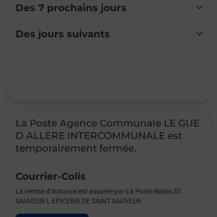
Des 7 prochains jours
Lundi
Fermé
Des jours suivants
Mardi
Fermé
Mercredi
Fermé
Jeudi
Fermé
Vendredi
Fermé
Samedi
Fermé
Dimanche
Fermé
La Poste Agence Communale LE GUE
D ALLERE INTERCOMMUNALE est
temporairement fermée.
Courrier-Colis
La remise d’instance est assurée par La Poste Relais ST
SAUVEUR L EPICERIE DE SAINT SAUVEUR