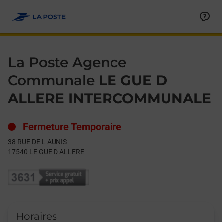
Le lien s'ouvre dans un nouvel onglet
Allez au contenu
Day of the Week
Get directions to La Poste Agence Communale at 38 RUE DE L
Hours
La Poste Agence
Communale
LE GUE D
ALLERE INTERCOMMUNALE
Fermeture Temporaire
38 RUE DE L AUNIS
17540
LE GUE D ALLERE
Horaires