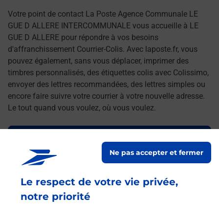
Votre point de contact La Poste Agence Communale LE
GUE D ALLERE INTERCOMMUNALE vous accueille à LE
GUE D ALLERE pour répondre à vos besoins
d'affranchissement Courrier-Colis. Avec laposte.fr, vous
pouvez également, sans vous déplacer, imprimer des
timbres personnalisés, des étiquettes colis avec Colissimo,
envoyer des lettres recommandées, des lettres simples ou
encore faire suivre votre courrier à votre nouvelle adresse.
Le tout quand vous voulez, où vous voulez.
Découvrez toutes les offres et services en ligne de
La Poste
Ne pas accepter et fermer
Le respect de votre vie privée,
notre priorité