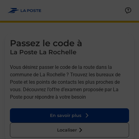
Allez au contenu
Afficher ou masquer la réponse
Afficher ou masquer la réponse
Afficher ou masquer la réponse
Afficher ou masquer la réponse
Passez le code à
La Poste La Rochelle
Vous désirez passer le code de la route dans la
commune de La Rochelle ? Trouvez les bureaux de
Poste et les points de contacts les plus proches de
vous. Découvrez l’offre d’examen proposée par La
Poste pour répondre à votre besoin
En savoir plus
Localiser