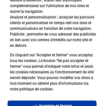
Mesure d’audience
: établir des statistiques
complémentaires sur l’utilisation de nos sites et
Vous cherchez une téléassistance, téléalarme dans
suivre la navigation.
la commune La Rochelle ?
Analyse et personnalisation
: analyser les parcours
Découvrez nos offres.
clients et personnaliser en temps réel nos sites et
communications en fonction de votre navigation.
En savoir plus
Publicité
: permettre de vous adresser des publicités
en lien avec vos centres d’intérêts sur notre site et
en dehors.
En cliquant sur "Accepter et fermer" vous acceptez
tous les cookies. Le bouton "Ne pas accepter et
Localiser
Liste
Liste - examen code de la route
Charente-Maritime - examen code de la route
fermer" vous permet d'indiquer votre refus et seuls
La Rochelle - examen code de la route
les cookies nécessaires au fonctionnement du site
seront déposés. Vous pouvez modifier vos choix à
tout moment ou obtenir plus d'informations via
notre politique de cookies
.
Plan du site
Accessibilité : partiellement conforme
Accepter et fermer