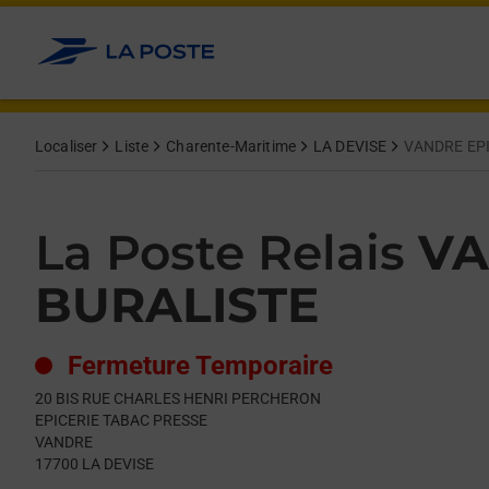
Le lien s'ouvre dans un nouvel onglet
Allez au contenu
Day of the Week
Get directions to La Poste Relais at 20 BIS RUE CHARLES HE
Hours
Localiser
Liste
Charente-Maritime
LA DEVISE
VANDRE EPI
La Poste Relais
VA
BURALISTE
Fermeture Temporaire
20 BIS RUE CHARLES HENRI PERCHERON
EPICERIE TABAC PRESSE
VANDRE
17700
LA DEVISE