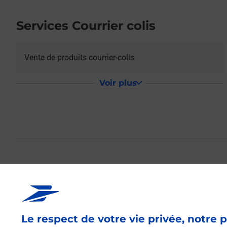
Services Courrier colis
Vente de produits courrier-colis
Voir plus
La Poste Relais 
BURALISTE
Le respect de votre vie privée, notre p