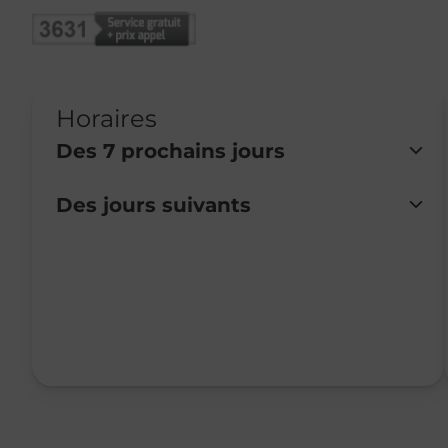
Horaires
Des 7 prochains jours
Des jours suivants
Lundi
Fermé
Mardi
Fermé
Mercredi
Fermé
Jeudi
Fermé
Vendredi
Fermé
Samedi
Fermé
Dimanche
Fermé