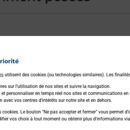
ectement depuis un bureau de Poste ?
riorité
vraison ?
es
utilisent des cookies (ou technologies similaires). Les finalité
es sur l’utilisation de nos sites et suivre la navigation.
s et personnaliser en temps réel nos sites et communications en 
sécurité au quotidien ?
n avec vos centres d’intérêts sur notre site et en dehors.
s cookies. Le bouton "Ne pas accepter et fermer" vous permet d'i
 Poste et sous quelles conditions ?
fier vos choix à tout moment ou obtenir plus d'informations vi