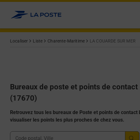
Allez au contenu
Afficher ou masquer la réponse
Afficher ou masquer la réponse
Afficher ou masquer la réponse
Afficher ou masquer la réponse
Afficher ou masquer la réponse
Localiser
Liste
Charente-Maritime
LA COUARDE SUR MER
Bureaux de poste et points de conta
(17670)
Retrouvez tous les bureaux de Poste et points de contact La
visualiser les points les plus proches de chez vous.
Ville, Département, Code Postal