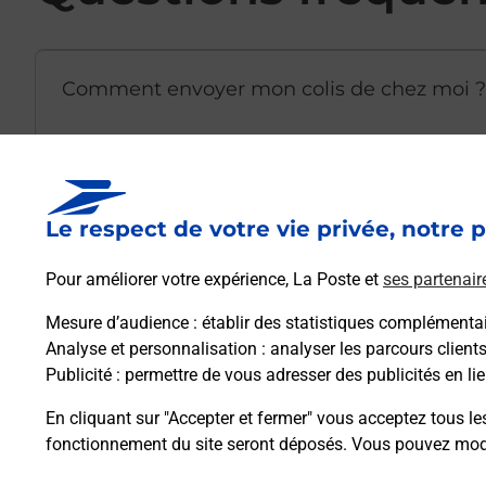
Comment envoyer mon colis de chez moi ?
Est-il possible d’acheter un emballage dir
Le respect de votre vie privée, notre p
Comment demander une modification de li
Pour améliorer votre expérience, La Poste et
ses partenair
Mesure d’audience
: établir des statistiques complémentair
Analyse et personnalisation
: analyser les parcours client
Comment La Poste participe-t-elle à votre 
Publicité
: permettre de vous adresser des publicités en lie
En cliquant sur "Accepter et fermer" vous acceptez tous le
Puis-je passer mon code de la route avec La
fonctionnement du site seront déposés. Vous pouvez modi