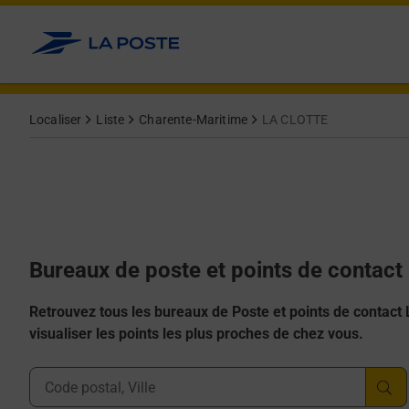
Allez au contenu
Afficher ou masquer la réponse
Afficher ou masquer la réponse
Afficher ou masquer la réponse
Afficher ou masquer la réponse
Afficher ou masquer la réponse
Localiser
Liste
Charente-Maritime
LA CLOTTE
Bureaux de poste et points de contac
Retrouvez tous les bureaux de Poste et points de contact La
visualiser les points les plus proches de chez vous.
Ville, Département, Code Postal