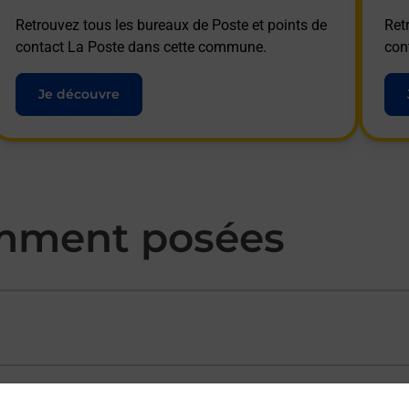
Retrouvez tous les bureaux de Poste et points de
Ret
contact La Poste dans cette commune.
con
Je découvre
mment posées
ectement depuis un bureau de Poste ?