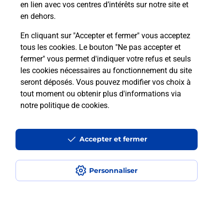
en lien avec vos centres d’intérêts sur notre site et
téléassistance classique ?
en dehors.
En cliquant sur "Accepter et fermer" vous acceptez
tous les cookies. Le bouton "Ne pas accepter et
Localiser
Liste
Liste - téléassistance
fermer" vous permet d'indiquer votre refus et seuls
Charente-Maritime - téléassistance
Fouras - téléassistance
les cookies nécessaires au fonctionnement du site
seront déposés. Vous pouvez modifier vos choix à
tout moment ou obtenir plus d'informations via
notre politique de cookies
.
Plan du site
Accessibilité : partiellement conforme
Accepter et fermer
Conditions contractuelles
Personnaliser
Mentions légales
Données personnelles et cookies