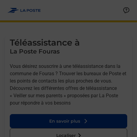
Allez au contenu
Afficher ou masquer la réponse
Afficher ou masquer la réponse
Afficher ou masquer la réponse
Téléassistance à
La Poste Fouras
Vous désirez souscrire à une téléassistance dans la
commune de Fouras ? Trouver les bureaux de Poste et
les points de contacts les plus proches de vous.
Découvrez les différentes offres de téléassistance
« Veiller sur mes parents » proposées par La Poste
pour répondre à vos besoins
En savoir plus
Localiser