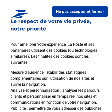
Ne pas accepter et fermer
Le respect de votre vie privée,
Questions fréquemment
notre priorité
posées
Pour améliorer votre expérience, La Poste et
ses
partenaires
utilisent des cookies (ou technologies
La téléassistance classique avec
similaires). Les finalités des cookies sont les
médaillon d’alarme qu’est ce que
suivantes :
c’est ?
Mesure d’audience
: établir des statistiques
complémentaires sur l’utilisation de nos sites et
Comment fonctionne la
suivre la navigation.
téléassistance classique ?
Analyse et personnalisation
: analyser les parcours
clients et personnaliser en temps réel nos sites et
communications en fonction de votre navigation.
Publicité
: permettre de vous adresser des publicités
Comment est installée la