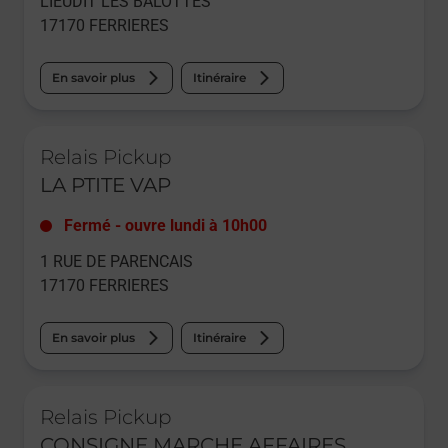
LIEUDIT LES BALOTTES
17170
FERRIERES
En savoir plus
Itinéraire
Le lien s'ouvre dans un nouvel onglet
Relais Pickup
LA PTITE VAP
Fermé
-
ouvre lundi à
10h00
1 RUE DE PARENCAIS
17170
FERRIERES
En savoir plus
Itinéraire
Le lien s'ouvre dans un nouvel onglet
Relais Pickup
CONSIGNE MARCHE AFFAIRES