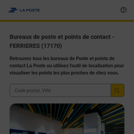
Allez au contenu
Afficher ou masquer la réponse
Afficher ou masquer la réponse
Afficher ou masquer la réponse
Afficher ou masquer la réponse
Afficher ou masquer la réponse
Bureaux de poste et points de contact -
FERRIERES (17170)
Retrouvez tous les bureaux de Poste et points de
contact La Poste ou utilisez l'outil de localisation pour
visualiser les points les plus proches de chez vous.
Ville, Département, Code Postal