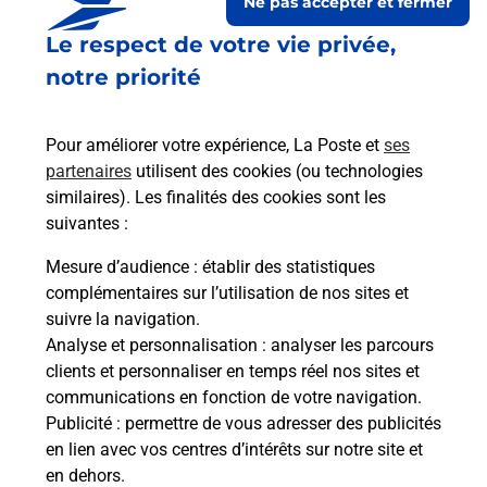
Ne pas accepter et fermer
Le respect de votre vie privée,
Est-il possible d’acheter un
notre priorité
emballage directement depuis un
bureau de Poste ?
Pour améliorer votre expérience, La Poste et
ses
partenaires
utilisent des cookies (ou technologies
Comment demander une
similaires). Les finalités des cookies sont les
modification de livraison ?
suivantes :
Mesure d’audience
: établir des statistiques
complémentaires sur l’utilisation de nos sites et
Comment La Poste participe-t-elle
suivre la navigation.
à votre sécurité au quotidien ?
Analyse et personnalisation
: analyser les parcours
clients et personnaliser en temps réel nos sites et
communications en fonction de votre navigation.
Puis-je passer mon code de la route
Publicité
: permettre de vous adresser des publicités
avec La Poste et sous quelles
en lien avec vos centres d’intérêts sur notre site et
conditions ?
en dehors.