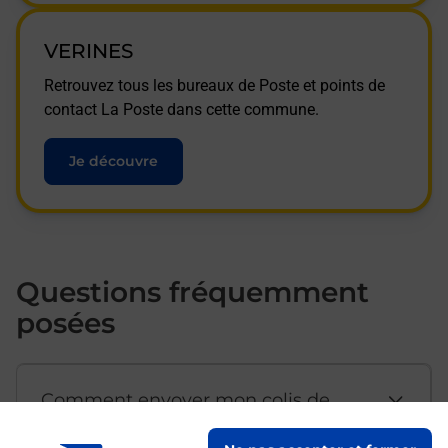
VERINES
Retrouvez tous les bureaux de Poste et points de
contact La Poste dans cette commune.
Je découvre
Questions fréquemment
posées
Comment envoyer mon colis de
chez moi ?