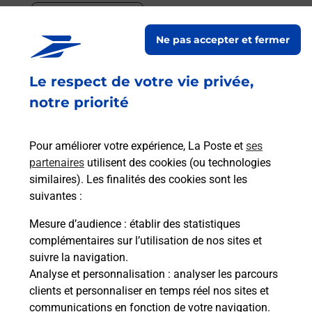
En savoir plus
Ne pas accepter et fermer
En savoir plus
Envoyer un colis
Le respect de votre vie privée,
Vous souhaitez envoyer un colis depuis : SAINT
notre priorité
MARTIN VALMEROUX (15140) ? Découvrez toutes
les solutions proposées par La Poste.
Pour améliorer votre expérience, La Poste et
ses
partenaires
utilisent des cookies (ou technologies
En savoir plus
similaires). Les finalités des cookies sont les
En savoir plus
suivantes :
Mesure d’audience
: établir des statistiques
Souscrire à la téléassistance
complémentaires sur l’utilisation de nos sites et
suivre la navigation.
Besoin d’un système de téléassistance à l’intérieur
Analyse et personnalisation
: analyser les parcours
et/ou à l’extérieur de votre domicile ? Découvrez
clients et personnaliser en temps réel nos sites et
les offres téléalarme dans votre bureau de Poste à
communications en fonction de votre navigation.