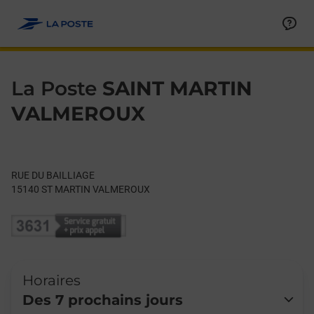
Le lien s'ouvre dans un nouvel onglet
Allez au contenu
Day of the Week
Get directions to La Poste at RUE DU BAILLIAGE ST MARTIN 
Hours
La Poste
SAINT MARTIN
VALMEROUX
RUE DU BAILLIAGE
15140
ST MARTIN VALMEROUX
Horaires
Des 7 prochains jours