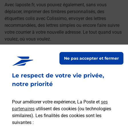
Avec laposte.fr, vous pouvez également, sans vous
déplacer, imprimer des timbres personnalisés, des
étiquettes colis avec Colissimo, envoyer des lettres
recommandées, des lettres simples ou encore faire suivre
votre courrier à votre nouvelle adresse. Le tout quand vous
voulez, où vous voulez.
Découvrez toutes les offres et services en ligne de
Ne pas accepter et fermer
La Poste
Le respect de votre vie privée,
notre priorité
Pour améliorer votre expérience, La Poste et
ses
partenaires
utilisent des cookies (ou technologies
similaires). Les finalités des cookies sont les
suivantes :