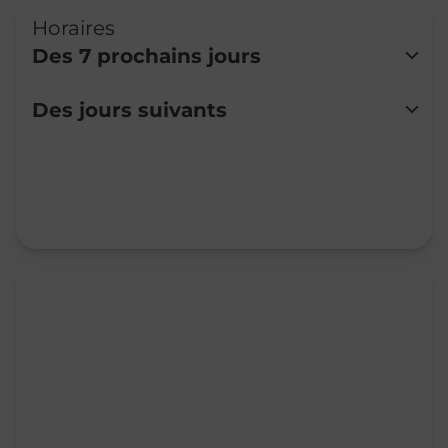
Horaires
Des 7 prochains jours
Lundi
09:00
-
12:00
Des jours suivants
Mardi
09:00
-
12:00
Mercredi
09:00
-
12:00
Jeudi
09:00
-
12:00
Vendredi
09:00
-
12:00
Samedi
Fermé
Dimanche
Fermé