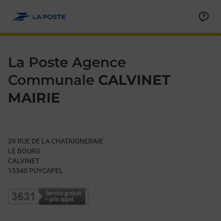
Le lien s'ouvre dans un nouvel onglet
Allez au contenu
Day of the Week
Get directions to La Poste Agence Communale at 39 RUE DE 
Hours
La Poste Agence
Communale
CALVINET
MAIRIE
39 RUE DE LA CHATAIGNERAIE
LE BOURG
CALVINET
15340
PUYCAPEL