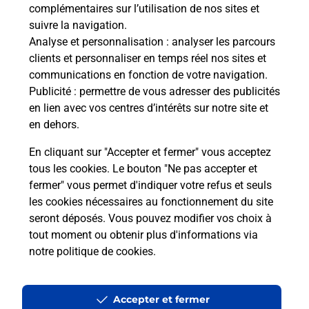
oste.
complémentaires sur l’utilisation de nos sites et
Vous
suivre la navigation.
de c
Analyse et personnalisation
: analyser les parcours
télé
clients et personnaliser en temps réel nos sites et
Post
communications en fonction de votre navigation.
Publicité
: permettre de vous adresser des publicités
En
en lien avec vos centres d’intérêts sur notre site et
Envoyer un colis
en dehors.
Vous souhaitez envoyer un colis depuis : VIRE
En cliquant sur "Accepter et fermer" vous acceptez
(14500) ? Découvrez toutes les solutions
tous les cookies. Le bouton "Ne pas accepter et
proposées par La Poste.
fermer" vous permet d'indiquer votre refus et seuls
les cookies nécessaires au fonctionnement du site
En savoir plus
seront déposés. Vous pouvez modifier vos choix à
tout moment ou obtenir plus d'informations via
notre politique de cookies
.
Questions fréquemment posées
Accepter et fermer