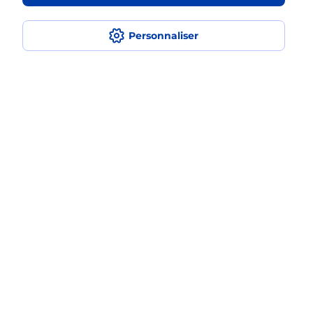
Quel est le prix d’une impression ?
Personnaliser
Où imprimer des documents autour
de moi ?
Comment faire des impressions ?
Localiser
Liste
Calvados
VIRE NORMANDIE
VIRE
Impression
Plan du site
Accessibilité : partiellement conforme