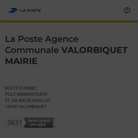
Le lien s'ouvre dans un nouvel onglet
Allez au contenu
Day of the Week
Get directions to La Poste Agence Communale at ROUTE D OR
Hours
La Poste Agence
Communale
VALORBIQUET
MAIRIE
ROUTE D ORBEC
POLE ADMINISTRATIF
ST JULIEN DE MAILLOC
14290
VALORBIQUET