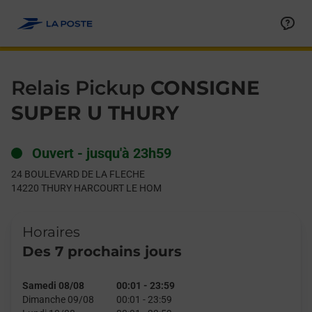
Le lien s'ouvre dans un nouvel onglet
Allez au contenu
Day of the Week
Get directions to Relais Pickup at 24 BOULEVARD DE LA FL
Hours
Relais Pickup
CONSIGNE
SUPER U THURY
Ouvert
-
jusqu'à
23h59
24 BOULEVARD DE LA FLECHE
14220
THURY HARCOURT LE HOM
Horaires
Des 7 prochains jours
Samedi 08/08
00:01
-
23:59
Dimanche 09/08
00:01
-
23:59