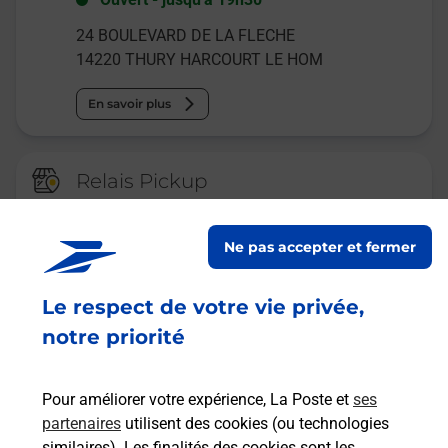
24 BOULEVARD DE LA FLECHE
14220
THURY HARCOURT LE HOM
En savoir plus
Relais Pickup
CONSIGNE CARWASH THURY
HARCOURT
Ne pas accepter et fermer
Ouvert
-
jusqu'à
23h59
Le respect de votre vie privée,
7 RUE D ESSON
14220
THURY HARCOURT LE HOM
notre priorité
En savoir plus
Pour améliorer votre expérience, La Poste et
ses
partenaires
utilisent des cookies (ou technologies
Malin !
similaires). Les finalités des cookies sont les