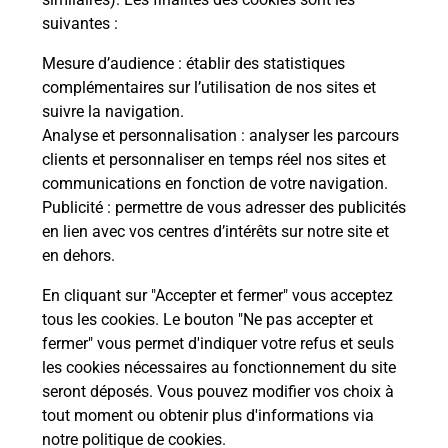
suivantes :
La Poste
Mesure d’audience
: établir des statistiques
en ligne
complémentaires sur l’utilisation de nos sites et
suivre la navigation.
Ouvert 24h/24
Analyse et personnalisation
: analyser les parcours
clients et personnaliser en temps réel nos sites et
En savoir plus
communications en fonction de votre navigation.
Publicité
: permettre de vous adresser des publicités
en lien avec vos centres d’intérêts sur notre site et
Recherchez un autre point de contact
en dehors.
En cliquant sur "Accepter et fermer" vous acceptez
tous les cookies. Le bouton "Ne pas accepter et
Localiser
Liste
Calvados
THURY HARCOURT LE HOM
fermer" vous permet d'indiquer votre refus et seuls
CONSIGNE SUPER U THURY
les cookies nécessaires au fonctionnement du site
seront déposés. Vous pouvez modifier vos choix à
tout moment ou obtenir plus d'informations via
notre politique de cookies
.