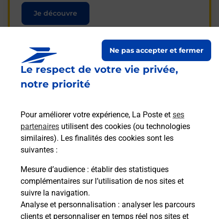
Je découvre
Ne pas accepter et fermer
Le respect de votre vie privée,
Questions fréquemment
notre priorité
posées
Pour améliorer votre expérience, La Poste et
ses
partenaires
utilisent des cookies (ou technologies
La téléassistance classique avec
similaires). Les finalités des cookies sont les
médaillon d’alarme qu’est ce que
suivantes :
c’est ?
Mesure d’audience
: établir des statistiques
complémentaires sur l’utilisation de nos sites et
Comment fonctionne la
suivre la navigation.
téléassistance classique ?
Analyse et personnalisation
: analyser les parcours
clients et personnaliser en temps réel nos sites et