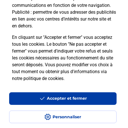
communications en fonction de votre navigation.
Publicité
: permettre de vous adresser des publicités
Comment est installée la
en lien avec vos centres d’intérêts sur notre site et
téléassistance classique ?
en dehors.
En cliquant sur "Accepter et fermer" vous acceptez
tous les cookies. Le bouton "Ne pas accepter et
Localiser
Liste
Liste - téléassistance
fermer" vous permet d'indiquer votre refus et seuls
Calvados - téléassistance
St Pierre En Auge - téléassistance
les cookies nécessaires au fonctionnement du site
seront déposés. Vous pouvez modifier vos choix à
tout moment ou obtenir plus d'informations via
notre politique de cookies
.
Plan du site
Accessibilité : partiellement conforme
Accepter et fermer
Conditions contractuelles
Personnaliser
Mentions légales