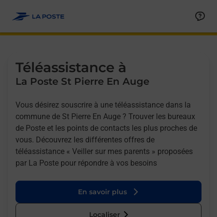
Allez au contenu
Afficher ou masquer la réponse
Afficher ou masquer la réponse
Afficher ou masquer la réponse
Téléassistance à
La Poste St Pierre En Auge
Vous désirez souscrire à une téléassistance dans la
commune de St Pierre En Auge ? Trouver les bureaux
de Poste et les points de contacts les plus proches de
vous. Découvrez les différentes offres de
téléassistance « Veiller sur mes parents » proposées
par La Poste pour répondre à vos besoins
En savoir plus
Localiser