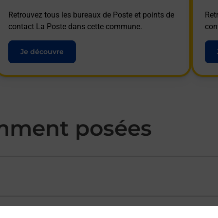
Retrouvez tous les bureaux de Poste et points de
Ret
contact La Poste dans cette commune.
con
Je découvre
mment posées
ectement depuis un bureau de Poste ?