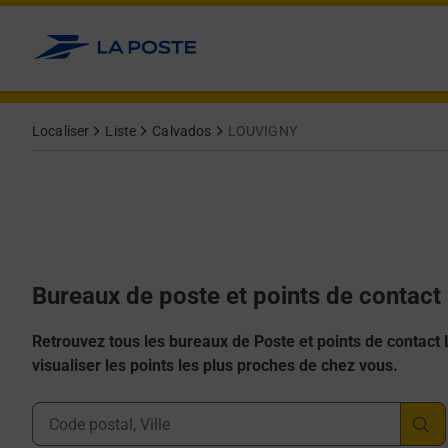
Allez au contenu
Afficher ou masquer la réponse
Afficher ou masquer la réponse
Afficher ou masquer la réponse
Afficher ou masquer la réponse
Afficher ou masquer la réponse
Localiser
Liste
Calvados
LOUVIGNY
Bureaux de poste et points de contac
Retrouvez tous les bureaux de Poste et points de contact La
visualiser les points les plus proches de chez vous.
Ville, Département, Code Postal