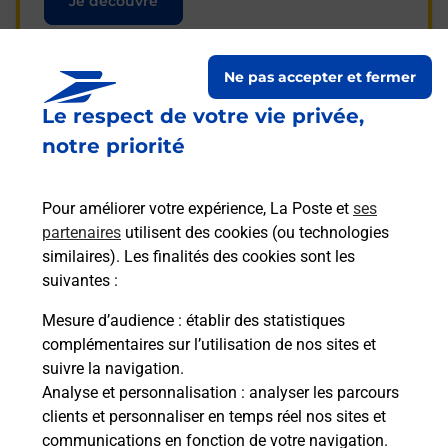
Je découvre
Ne pas accepter et fermer
Le respect de votre vie privée,
Questions fréquemment
notre priorité
posées
Pour améliorer votre expérience, La Poste et
ses
partenaires
utilisent des cookies (ou technologies
La téléassistance classique avec
similaires). Les finalités des cookies sont les
médaillon d’alarme qu’est ce que
suivantes :
c’est ?
Mesure d’audience
: établir des statistiques
complémentaires sur l’utilisation de nos sites et
Comment fonctionne la
suivre la navigation.
téléassistance classique ?
Analyse et personnalisation
: analyser les parcours
clients et personnaliser en temps réel nos sites et
communications en fonction de votre navigation.