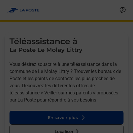
Allez au contenu
Afficher ou masquer la réponse
Afficher ou masquer la réponse
Afficher ou masquer la réponse
Téléassistance à
La Poste Le Molay Littry
Vous désirez souscrire à une téléassistance dans la
commune de Le Molay Littry ? Trouver les bureaux de
Poste et les points de contacts les plus proches de
vous. Découvrez les différentes offres de
téléassistance « Veiller sur mes parents » proposées
par La Poste pour répondre à vos besoins
En savoir plus
Localiser