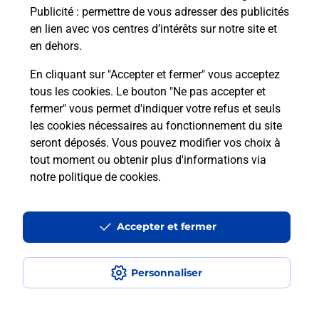
Publicité
: permettre de vous adresser des publicités
Comment est installée la
en lien avec vos centres d’intérêts sur notre site et
téléassistance classique ?
en dehors.
En cliquant sur "Accepter et fermer" vous acceptez
tous les cookies. Le bouton "Ne pas accepter et
Localiser
Liste
Liste - téléassistance
fermer" vous permet d'indiquer votre refus et seuls
Calvados - téléassistance
Le Molay Littry - téléassistance
les cookies nécessaires au fonctionnement du site
seront déposés. Vous pouvez modifier vos choix à
tout moment ou obtenir plus d'informations via
notre politique de cookies
.
Plan du site
Accessibilité : partiellement conforme
Accepter et fermer
Conditions contractuelles
Personnaliser
Mentions légales